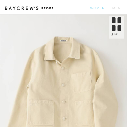
WOMEN
MEN
カ
1
10