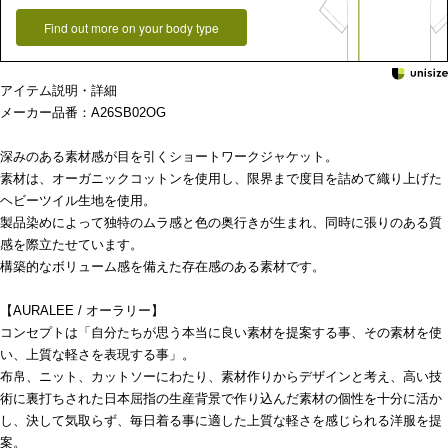
Find out more on your body type
アイテム説明・詳細
メーカー品番：A26SB02OG
深みのある素材感が目を引くショートワークジャケット。
素材は、オーガニックコットンを使用し、限界まで度目を詰めて織り上げた
ヘビーツイル生地を使用。
製品染めによって独特のムラ感と色の奥行きが生まれ、同時に張りのある質
感を際立たせています。
構築的なボリューム感を備えた存在感のある素材です。
【AURALEE / オーラリー】
コンセプトは「自分たちが思う本当に良い素材を提案する事、その素材を使
い、上質な軽さを表現する事」。
布帛、ニット、カットソーにわたり、素材作りからデザインと考え、高い技
術に裏打ちされた日本屈指の生産背景で作り込んだ素材の個性を十分に活か
し、決して気取らず、毎日着る事に適した上質な軽さを感じられる洋服を提
案。