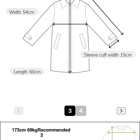
Width
54cm
Sleeve cuff width
15cm
Length
60cm
3
4
173cm 69kgRecommended
3