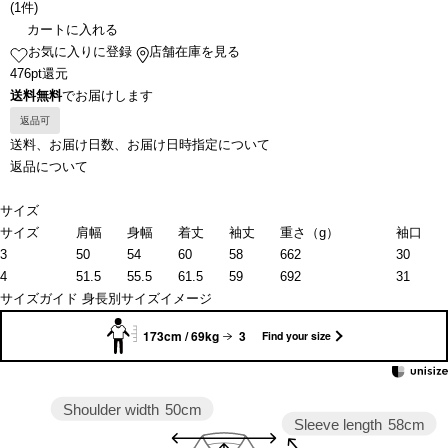
(
1件
)
カートに入れる
お気に入りに登録
店舗在庫を見る
476pt還元
送料無料
でお届けします
返品可
送料、お届け日数、お届け日時指定について
返品について
サイズ
サイズ
肩幅
身幅
着丈
袖丈
重さ（g）
袖口
3
50
54
60
58
662
30
4
51.5
55.5
61.5
59
692
31
サイズガイド
身長別サイズイメージ
173cm / 69kg
3
Find your size
Shoulder width
50cm
Sleeve length
58cm