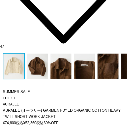
47
SUMMER SALE
EDIFICE
AURALEE
AURALEE (オーラリー) GARMENT-DYED ORGANIC COTTON HEAVY
TWILL SHORT WORK JACKET
¥
74,800
税込
¥
52,360
税込
30%OFF