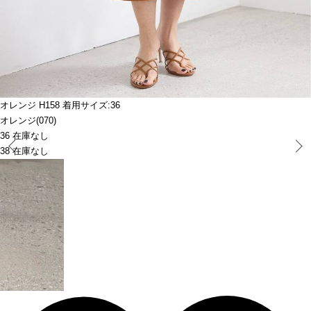
オレンジ H158 着用サイズ:36
オレンジ(070)
36 在庫なし
Prev
38 在庫なし