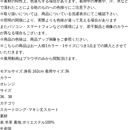
※素材の特性上、色落ちする場合があります。着用中の摩擦や、汗、水など
で濡れたことによる他のものへの色移りにご注意下さい。
※取り扱いについては、商品についている洗濯表示にてご確認下さい。
※照明の関係により、実際よりも色味が違って見える場合があります
またパソコン・スマートフォンなどの環境により、若干製品と画像のカラー
が異なる場合もございます。
※商品の色味は、商品アップ画像をご参照ください。
※こちらの商品はお一人様1カラー・1サイズにつき1点までの購入とさせて
いただきます。
※着用動画はブラウザのみから閲覧頂けます。
モデルサイズ:身長:162cm 着用サイズ:36
カラー
オレンジ
サイズ
36、38
カテゴリ
スカート
ロング･マキシ丈スカート
素材
表:羊革 裏地:ポリエステル100%
生産国