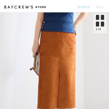
WOMEN
MEN
カ
2
18