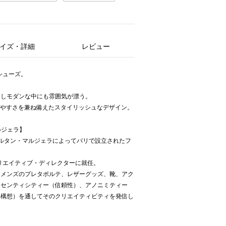
イズ・詳細
レビュー
エシューズ。
用しモダンな中にも雰囲気が漂う。
きやすさを兼ね備えたスタイリッシュなデザイン。
マルジェラ】
、マルタン・マルジェラによってパリで設立されたフ
クリエイティブ・ディレクターに就任。
・メンズのプレタポルテ、レザーグッズ、靴、アク
ーセンティシティー（信頼性）、アノニミティー
再構想）を通してそのクリエイティビティを発信し