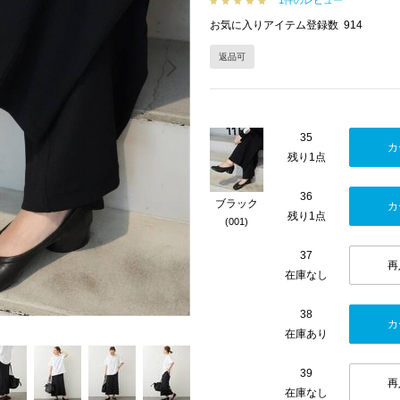
1件のレビュー
お気に入りアイテム登録数
914
返品可
Next
35
カ
残り1点
36
ブラック
カ
残り1点
(001)
37
再
在庫なし
38
カ
在庫あり
39
再
在庫なし