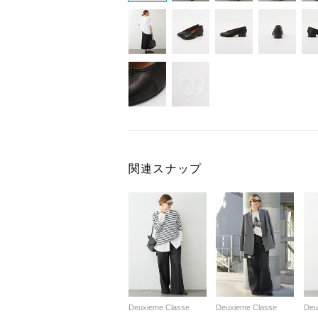
関連スナップ
Deuxieme Classe
Deuxieme Classe
Deu