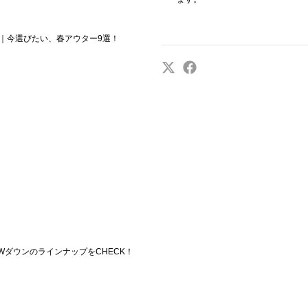
LIST｜今選びたい、春アウター9選！
5AWダウンのラインナップをCHECK！