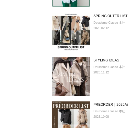
SPRING OUTER 
Deuxieme Classe 本社
2026.02.12
STYLING IDEAS
Deuxieme Classe 本社
2025.11.12
PREORDER｜202
Deuxieme Classe 本社
2025.10.08