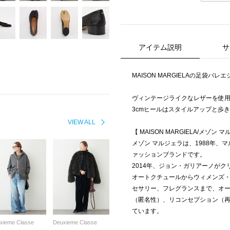
アイテム説明
サ
MAISON MARGIELAの足袋バレ
ヴィンテージライクなレザーを使
3cmヒールはスタイルアップと歩
VIEW ALL
【 MAISON MARGIELA/メゾン 
メゾン マルジェラは、1988年
ァッションブランドです。
2014年、ジョン・ガリアーノが
オートクチュールからウィメンズ
セサリー、フレグランスまで、オ
（匿名性）、リコンセプション（
ています。
xieme Classe
Deuxieme Classe