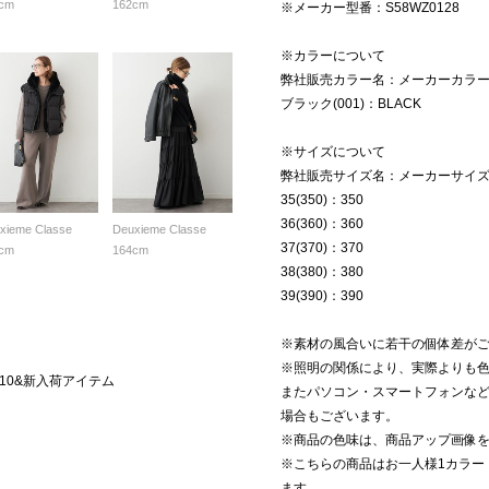
cm
162cm
※メーカー型番：S58WZ0128
※カラーについて
弊社販売カラー名：メーカーカラ
ブラック(001)：BLACK
※サイズについて
弊社販売サイズ名：メーカーサイ
35(350)：350
36(360)：360
xieme Classe
Deuxieme Classe
37(370)：370
cm
164cm
38(380)：380
39(390)：390
※素材の風合いに若干の個体差が
※照明の関係により、実際よりも
10&新入荷アイテム
またパソコン・スマートフォンな
場合もございます。
※商品の色味は、商品アップ画像
※こちらの商品はお一人様1カラー
ます。