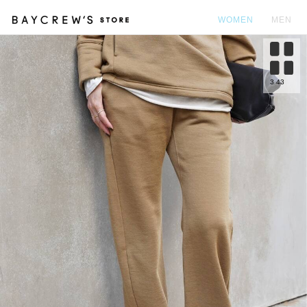
WOMEN
MEN
カ
3
43