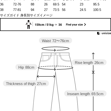
36
72-76
88
26
69.5
54
23
95.5
38
77-81
94
27
73.5
56
24.5
100.5
サイズガイド
身長別サイズイメージ
159cm / 51kg
36
Find your size
Waist
72〜76cm
Rise length
26cm
Hip
88cm
Thickness of thigh
27cm
Inseam length
69.5cm