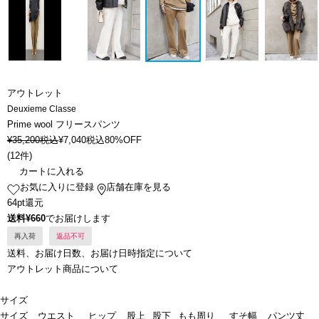
アウトレット
Deuxieme Classe
Prime wool フリースパンツ
¥
35,200
税込
¥
7,040
税込
80%OFF
(
12件
)
カートに入れる
お気に入りに登録
店舗在庫を見る
64pt還元
送料¥660
でお届けします
再入荷
返品不可
送料、お届け日数、お届け日時指定について
アウトレット商品について
サイズ
サイズ
ウエスト
ヒップ
股上
股下
もも周り
すそ幅
パンツ丈