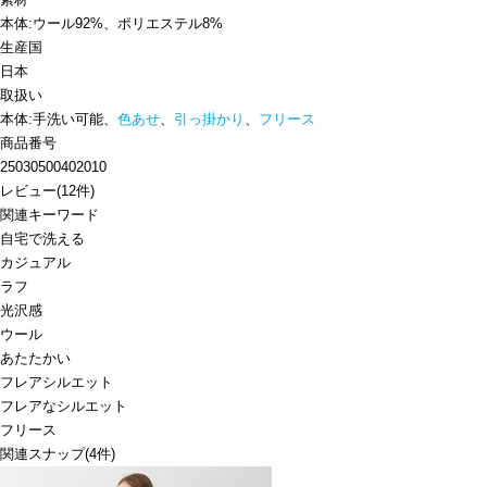
本体:ウール92%、ポリエステル8%
生産国
日本
取扱い
本体:手洗い可能、
色あせ
、
引っ掛かり
、
フリース
商品番号
25030500402010
レビュー
(
12
件)
関連キーワード
自宅で洗える
カジュアル
ラフ
光沢感
ウール
あたたかい
フレアシルエット
フレアなシルエット
フリース
関連スナップ
(4件)