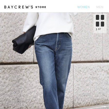
WOMEN
MEN
カ
1
37