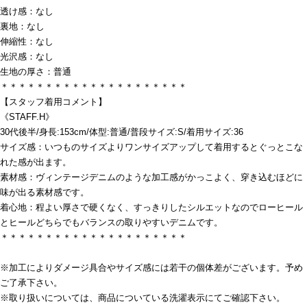
透け感：なし
裏地：なし
伸縮性：なし
光沢感：なし
生地の厚さ：普通
＊＊＊＊＊＊＊＊＊＊＊＊＊＊＊＊＊＊＊＊＊
【スタッフ着用コメント】
《STAFF.H》
30代後半/身長:153cm/体型:普通/普段サイズ:S/着用サイズ:36
サイズ感：いつものサイズよりワンサイズアップして着用するとぐっとこな
れた感が出ます。
素材感：ヴィンテージデニムのような加工感がかっこよく、穿き込むほどに
味が出る素材感です。
着心地：程よい厚さで硬くなく、すっきりしたシルエットなのでローヒール
とヒールどちらでもバランスの取りやすいデニムです。
＊＊＊＊＊＊＊＊＊＊＊＊＊＊＊＊＊＊＊＊＊
※加工によりダメージ具合やサイズ感には若干の個体差がございます。予め
ご了承下さい。
※取り扱いについては、商品についている洗濯表示にてご確認下さい。