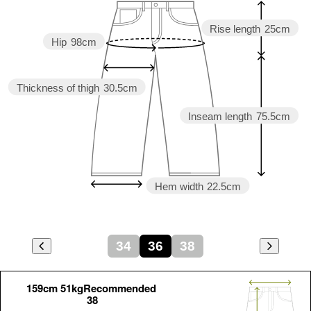
Rise length
25cm
Hip
98cm
Thickness of thigh
30.5cm
Inseam length
75.5cm
Hem width
22.5cm
34
36
38
159cm 51kgRecommended
38