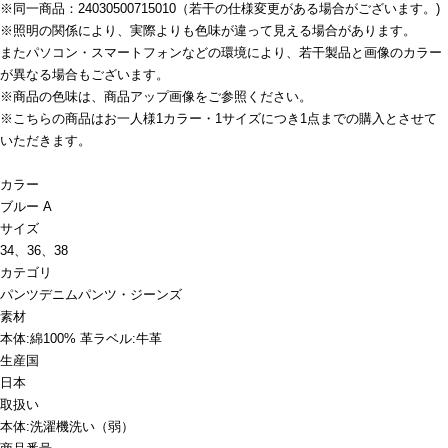
※同一商品：24030500715010（若干の仕様変更がある場合がございます。)
※照明の関係により、実際よりも色味が違って見える場合があります。
またパソコン・スマートフォンなどの環境により、若干製品と画像のカラー
が異なる場合もございます。
※商品の色味は、商品アップ画像をご参照ください。
※こちらの商品はお一人様1カラー・1サイズにつき1点までの購入とさせて
いただきます。
カラー
ブルー A
サイズ
34、36、38
カテゴリ
パンツ
デニムパンツ・ジーンズ
素材
本体:綿100% 革ラベル:牛革
生産国
日本
取扱い
本体:洗濯機洗い（弱）