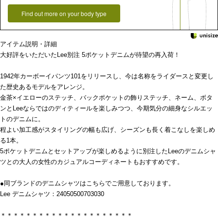
Find out more on your body type
アイテム説明・詳細
大好評をいただいたLee別注 5ポケットデニムが待望の再入荷！
1942年カーボーイパンツ101をリリースし、今は名称をライダースと変更し
た歴史あるモデルをアレンジ。
金茶×イエローのステッチ、バックポケットの飾りステッチ、ネーム、ボタ
ンとLeeならではのディティールを楽しみつつ、今期気分の細身なシルエッ
トのデニムに。
程よい加工感がスタイリングの幅も広げ、シーズンも長く着こなしを楽しめ
る1本。
5ポケットデニムとセットアップが楽しめるように別注したLeeのデニムシャ
ツとの大人の女性のカジュアルコーディネートもおすすめです。
●同ブランドのデニムシャツはこちらでご用意しております。
Lee デニムシャツ：24050500703030
＊＊＊＊＊＊＊＊＊＊＊＊＊＊＊＊＊＊＊＊＊