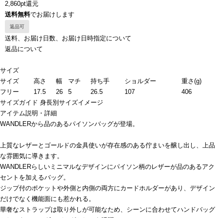
2,860pt還元
送料無料
でお届けします
返品可
送料、お届け日数、お届け日時指定について
返品について
サイズ
サイズ
高さ
幅
マチ
持ち手
ショルダー
重さ(g)
フリー
17.5
26
5
26.5
107
406
サイズガイド
身長別サイズイメージ
アイテム説明・詳細
WANDLERから品のあるパイソンバッグが登場。
上質なレザーとゴールドの金具使いが存在感のある佇まいを醸し出し、上品
な雰囲気に導きます。
WANDLERらしいミニマルなデザインにパイソン柄のレザーが品のあるアク
セントを加えるバッグ。
ジップ付のポケットや外側と内側の両方にカードホルダーがあり、デザイン
だけでなく機能面にも惹かれる。
華奢なストラップは取り外しが可能なため、シーンに合わせてハンドバッグ