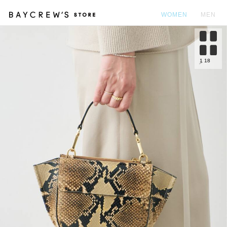
WOMEN
MEN
カ
1
18