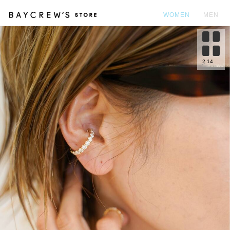
WOMEN
MEN
カ
2
14