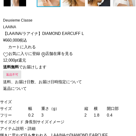
Deuxieme Classe
LAAINA
【LAAINA/ラアイナ】DIAMOND EARCUFF L
¥
660,000
税込
カートに入れる
お気に入りに登録
店舗在庫を見る
12,000pt還元
送料無料
でお届けします
返品不可
送料、お届け日数、お届け日時指定について
返品について
サイズ
サイズ
幅
重さ（g）
縦
横
開口部
フリー
0.2
3
2
1.8
0.4
サイズガイド
身長別サイズイメージ
アイテム説明・詳細
輝きに思わず目を奪われる、LAAINAのDIAMOND EARCUFF。