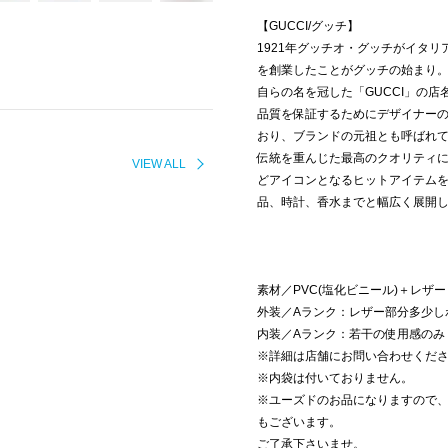
【GUCCI/グッチ】
1921年グッチオ・グッチがイタ
を創業したことがグッチの始まり
自らの名を冠した「GUCCI」の
品質を保証するためにデザイナーの
おり、ブランドの元祖とも呼ばれ
伝統を重んじた最高のクオリティ
VIEW ALL
どアイコンとなるヒットアイテム
品、時計、香水までと幅広く展開
素材／PVC(塩化ビニール)＋レザー
外装／Aランク：レザー部分多少し
内装／Aランク：若干の使用感のみ
※詳細は店舗にお問い合わせくだ
※内袋は付いておりません。
※ユーズドのお品になりますので
もございます。
ご了承下さいませ。