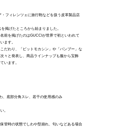
リア・フィレンツェに旅行鞄などを扱う皮革製品店
。
店名を掲げたところから始まりました。
名前を掲げたのはGUCCIが世界で初といわれて
ています。
にこだわり、「ビットモカシン」や「バンブー」な
を次々と発表し、商品ラインナップも服から宝飾
しています。
わ、底部分角スレ、若干の使用感のみ
さい。
、保管時の状態でしわや型崩れ、匂いなどある場合