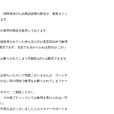
は、同時発売のため商品状態の変化や、更新タイミ
います。
社の基準内商品を販売しております。
以前使用されていた持ち主の方が直営店以外で修理
断言できず、当店でも分かりかねる部分がござい
お断りされてしまう可能性は0とは断言できませ
にお持ちいただいて問題ございませんが、ヴィンテ
りがない等の理由で修理をお断りされてしまうケー
ますので、ご相談ください。
は、その後ブティックにてお修理を受けられない可
さい。
ご不明な点がございましたらカスタマーサポートセ