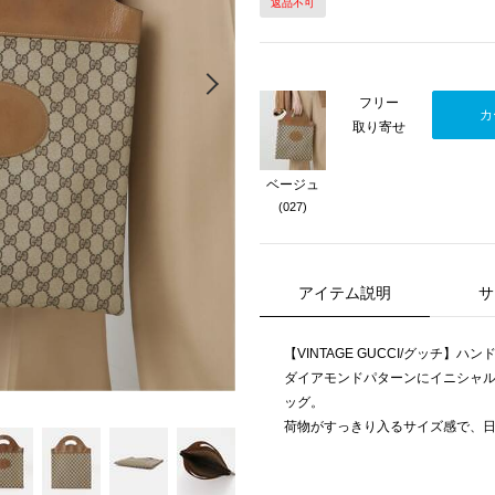
返品不可
Next
フリー
カ
取り寄せ
ベージュ
(027)
アイテム説明
サ
【VINTAGE GUCCI/グッチ】ハン
ダイアモンドパターンにイニシャル
ッグ。
荷物がすっきり入るサイズ感で、