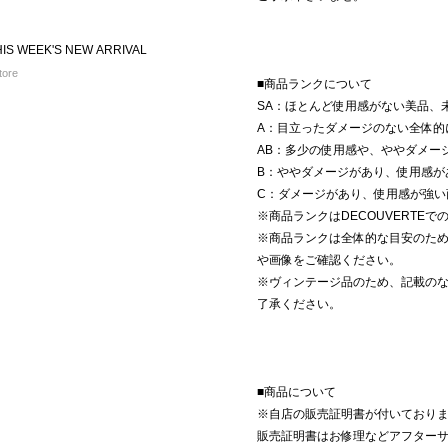
S WEEK'S NEW ARRIVAL
ore
■商品ランクについて
SA：ほとんど使用感がない美品、
A：目立ったダメージのない全体的
AB：多少の使用感や、ややダメー
B：ややダメージがあり、使用感が
C：ダメージがあり、使用感が強い
※商品ランクはDECOUVERTE
※商品ランクは全体的な目安のた
や画像をご確認ください。
※ヴィンテージ品のため、記載の
了承ください。
■商品について
※自店の販売証明書が付いており
販売証明書はお修理などアフター