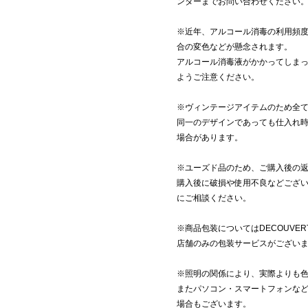
ンターまでお問い合わせください
※近年、アルコール消毒の利用頻
合の変色などが懸念されます。
アルコール消毒液がかかってしま
ようご注意ください。
※ヴィンテージアイテムのため全
同一のデザインであっても仕入れ
場合があります。
※ユーズド品のため、ご購入後の
購入後に破損や使用不良などござ
にご相談ください。
※商品包装についてはDECOUVE
店舗のみの包装サービスがござい
※照明の関係により、実際よりも
またパソコン・スマートフォンな
場合もございます。