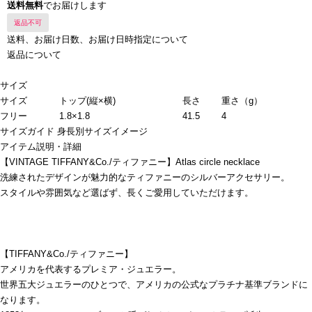
送料無料
でお届けします
返品不可
送料、お届け日数、お届け日時指定について
返品について
サイズ
サイズ
トップ(縦×横)
長さ
重さ（g）
フリー
1.8×1.8
41.5
4
サイズガイド
身長別サイズイメージ
アイテム説明・詳細
【VINTAGE TIFFANY&Co./ティファニー】Atlas circle necklace
洗練されたデザインが魅力的なティファニーのシルバーアクセサリー。
スタイルや雰囲気など選ばず、長くご愛用していただけます。
【TIFFANY&Co./ティファニー】
アメリカを代表するプレミア・ジュエラー。
世界五大ジュエラーのひとつで、アメリカの公式なプラチナ基準ブランドに
なります。