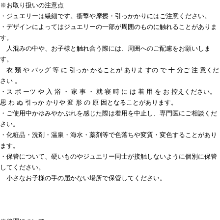
※お取り扱いの注意点
・ジュエリーは繊細です。衝撃や摩擦・引っかかりにはご注意ください。
・デザインによってはジュエリーの一部が周囲のものに触れることがありま
す。
人混みの中や、お子様と触れ合う際には、周囲へのご配慮をお願いしま
す。
衣 類 や バッグ 等 に 引っか かることが ありま すの で 十 分ご 注 意くだ
さい 。
・ス ポ ーツ や 入 浴 ・ 家 事 ・ 就 寝 時 に は 着 用 を お 控えください。
思 わ ぬ 引っか かりや 変 形 の 原 因となることがあります。
・ご使用中かゆみやかぶれを感じた際は着用を中止し、専門医にご相談くだ
さい。
・化粧品・洗剤・温泉・海水・薬剤等で色落ちや変質・変色することがあり
ます。
・保管について、硬いものやジュエリー同士が接触しないように個別に保管
してください。
小さなお子様の手の届かない場所で保管してください。