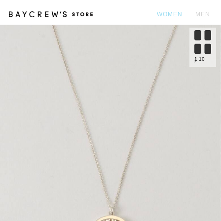
WOMEN
MEN
カ
1
10