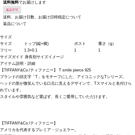
送料無料
でお届けします
返品不可
送料、お届け日数、お届け日時指定について
返品について
サイズ
サイズ
トップ(縦×横)
ポスト
重さ（g）
フリー
1.3×0.1
1
1
サイズガイド
身長別サイズイメージ
アイテム説明・詳細
【TIFFANY&Co./ティファニー】 T smile pierce 925
ブランドの頭文字「T」をモチーフにした、アイコニックなTシリーズ。
ヘッドの形が微笑んでいる口元に見えるデザインで、Tスマイルと名付けら
れています。
スタイルや雰囲気など選ばず、長くご愛用していただけます。
【TIFFANY&Co./ティファニー】
アメリカを代表するプレミア・ジュエラー。