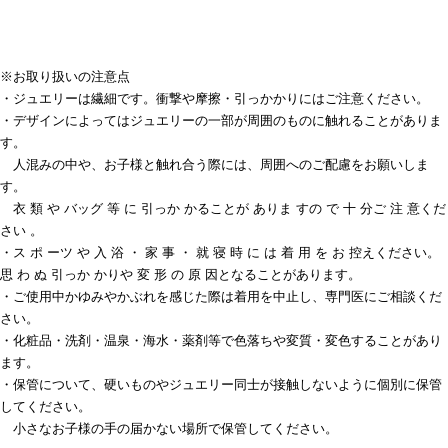
※お取り扱いの注意点
・ジュエリーは繊細です。衝撃や摩擦・引っかかりにはご注意ください。
・デザインによってはジュエリーの一部が周囲のものに触れることがありま
す。
人混みの中や、お子様と触れ合う際には、周囲へのご配慮をお願いしま
す。
衣 類 や バッグ 等 に 引っか かることが ありま すの で 十 分ご 注 意くだ
さい 。
・ス ポ ーツ や 入 浴 ・ 家 事 ・ 就 寝 時 に は 着 用 を お 控えください。
思 わ ぬ 引っか かりや 変 形 の 原 因となることがあります。
・ご使用中かゆみやかぶれを感じた際は着用を中止し、専門医にご相談くだ
さい。
・化粧品・洗剤・温泉・海水・薬剤等で色落ちや変質・変色することがあり
ます。
・保管について、硬いものやジュエリー同士が接触しないように個別に保管
してください。
小さなお子様の手の届かない場所で保管してください。