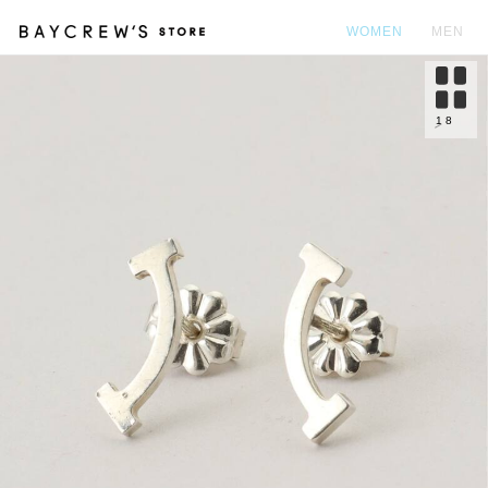
WOMEN
MEN
カ
1
8