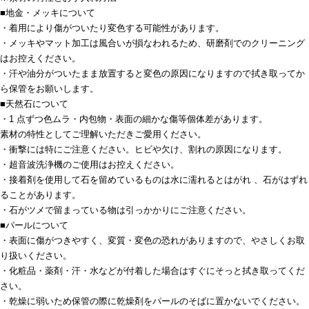
■地金・メッキについて
・着用により傷がついたり変色する可能性があります。
・メッキやマット加工は風合いが損なわれるため、研磨剤でのクリーニング
はお控えください。
・汗や油分がついたまま放置すると変色の原因になりますので拭き取ってか
ら保管をお願いします。
■天然石について
・1 点ずつ色ムラ・内包物・表面の細かな傷等個体差があります。
素材の特性としてご理解いただきご愛用ください。
・衝撃には特にご注意ください。ヒビや欠け、割れの原因になります。
・超音波洗浄機のご使用はお控えください。
・接着剤を使用して石を留めているものは水に濡れるとはがれ 、石がはずれ
ることがあります。
・石がツメで留まっている物は引っかかりにご注意ください。
■パールについて
・表面に傷がつきやすく、変質・変色の恐れがありますので、やさしくお取
り扱いください。
・化粧品・薬剤・汗・水などが付着した場合はすぐにそっと拭き取ってくだ
さい。
・乾燥に弱いため保管の際に乾燥剤をパールのそばに置かないでください。