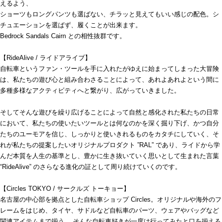
えるよう、
ショーツもロングパンツも選ばない、チラッと見えてもいい感じの配色。シ
チュエーションを選ばず、履くことが出来ます。
Bedrock Sandals Cairn との相性抜群です。
【RideAlive / ライドアライブ】
自転車というファン・ツールを手に入れたがゆえに始まってしまった大冒険
は、私たちの遊び心と組み合わさることによって、あれよあれよという間に
多種多様なアクティビティへと繋がり、広がっていきました。
そしてそんな遊びを繰り広げることによって自然と感化された私たちの日常
において、私たちの使いたいツールとは何なのかを深く掘り下げ、かつ自分
たちのユーモアを信じ、しっかりと使いきれるものをカタチにしていく、そ
れが私たちの提案したいオリジナルプロダクト ”RAL” であり、ライドから学
んだ本質を人生の基準とし、豊かに生き抜いていく思いとして生まれた言葉
“RideAlive” のさらなる進化の証として周り続けていくのです。
【Circles TOKYO / サークルズ トーキョー】
名古屋の中心部を拠点とした自転車ショップ Circles。オリジナルや海外のフ
レームをはじめ、タイヤ、サドルなど自転車のパーツ、ウェアやバッグなど
関連アイテムまで揃う。 そんな自転車好きが一度は行ってみたと口を揃える