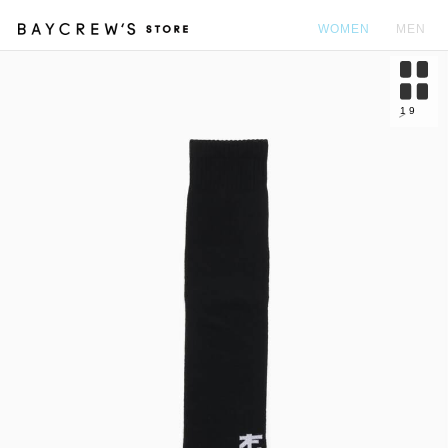
WOMEN
MEN
カ
1
9