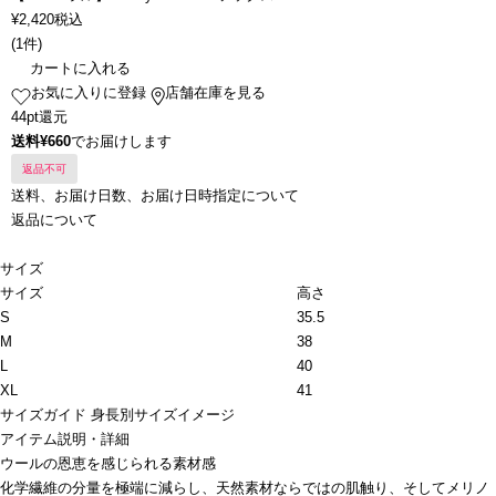
¥
2,420
税込
(
1件
)
カートに入れる
お気に入りに登録
店舗在庫を見る
44pt還元
送料¥660
でお届けします
返品不可
送料、お届け日数、お届け日時指定について
返品について
サイズ
サイズ
高さ
S
35.5
M
38
L
40
XL
41
サイズガイド
身長別サイズイメージ
アイテム説明・詳細
ウールの恩恵を感じられる素材感
化学繊維の分量を極端に減らし、天然素材ならではの肌触り、そしてメリノ