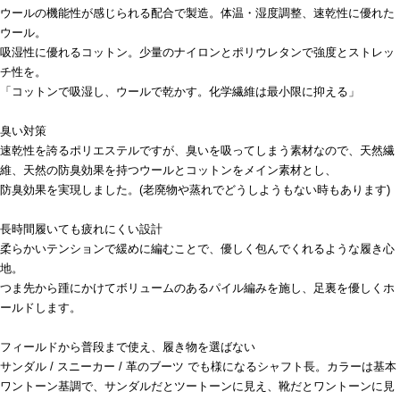
ウールの機能性が感じられる配合で製造。体温・湿度調整、速乾性に優れた
ウール。
吸湿性に優れるコットン。少量のナイロンとポリウレタンで強度とストレッ
チ性を。
「コットンで吸湿し、ウールで乾かす。化学繊維は最小限に抑える」
臭い対策
速乾性を誇るポリエステルですが、臭いを吸ってしまう素材なので、天然繊
維、天然の防臭効果を持つウールとコットンをメイン素材とし、
防臭効果を実現しました。(老廃物や蒸れでどうしようもない時もあります)
長時間履いても疲れにくい設計
柔らかいテンションで緩めに編むことで、優しく包んでくれるような履き心
地。
つま先から踵にかけてボリュームのあるパイル編みを施し、足裏を優しくホ
ールドします。
フィールドから普段まで使え、履き物を選ばない
サンダル / スニーカー / 革のブーツ でも様になるシャフト長。カラーは基本
ワントーン基調で、サンダルだとツートーンに見え、靴だとワントーンに見