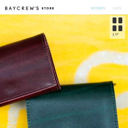
WOMEN
MEN
カ
1
17