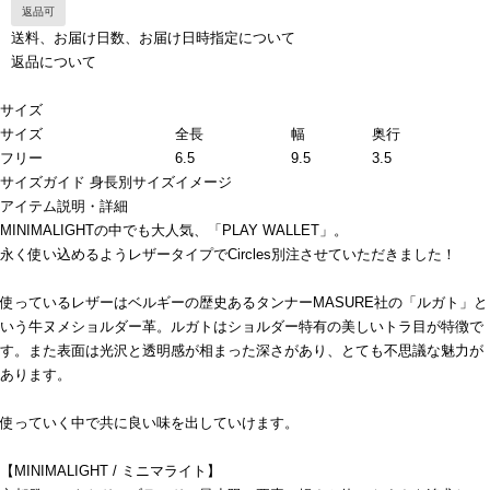
返品可
送料、お届け日数、お届け日時指定について
返品について
サイズ
サイズ
全長
幅
奥行
フリー
6.5
9.5
3.5
サイズガイド
身長別サイズイメージ
アイテム説明・詳細
MINIMALIGHTの中でも大人気、「PLAY WALLET」。
永く使い込めるようレザータイプでCircles別注させていただきました！
使っているレザーはベルギーの歴史あるタンナーMASURE社の「ルガト」と
いう牛ヌメショルダー革。ルガトはショルダー特有の美しいトラ目が特徴で
す。また表面は光沢と透明感が相まった深さがあり、とても不思議な魅力が
あります。
使っていく中で共に良い味を出していけます。
【MINIMALIGHT / ミニマライト】