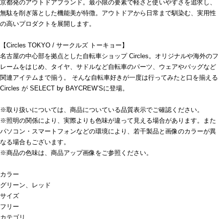
京都発のアウトドアブランド。最小限の要素で軽さと使いやすさを追求し、
無駄を削ぎ落とした機能美が特徴。アウトドアから日常まで馴染む、実用性
の高いプロダクトを展開します。
【Circles TOKYO / サークルズ トーキョー】
名古屋の中心部を拠点とした自転車ショップ Circles。オリジナルや海外のフ
レームをはじめ、タイヤ、サドルなど自転車のパーツ、ウェアやバッグなど
関連アイテムまで揃う。 そんな自転車好きが一度は行ってみたと口を揃える
Circles が SELECT by BAYCREW’Sに登場。
※取り扱いについては、商品についている品質表示でご確認ください。
※照明の関係により、実際よりも色味が違って見える場合があります。また
パソコン・スマートフォンなどの環境により、若干製品と画像のカラーが異
なる場合もございます。
※商品の色味は、商品アップ画像をご参照ください。
カラー
グリーン、レッド
サイズ
フリー
カテゴリ