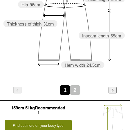
Hip
96cm
Thickness of thigh
31cm
Inseam length
69cm
Hem width
24.5cm
1
2
159cm 51kgRecommended
1
Find out more on your body type