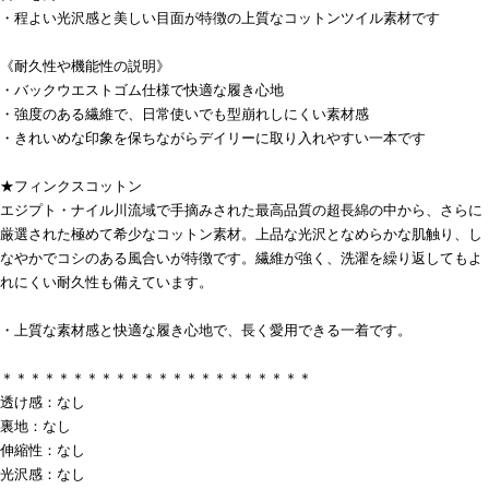
・程よい光沢感と美しい目面が特徴の上質なコットンツイル素材です
《耐久性や機能性の説明》
・バックウエストゴム仕様で快適な履き心地
・強度のある繊維で、日常使いでも型崩れしにくい素材感
・きれいめな印象を保ちながらデイリーに取り入れやすい一本です
★フィンクスコットン
エジプト・ナイル川流域で手摘みされた最高品質の超長綿の中から、さらに
厳選された極めて希少なコットン素材。上品な光沢となめらかな肌触り、し
なやかでコシのある風合いが特徴です。繊維が強く、洗濯を繰り返してもよ
れにくい耐久性も備えています。
・上質な素材感と快適な履き心地で、長く愛用できる一着です。
＊＊＊＊＊＊＊＊＊＊＊＊＊＊＊＊＊＊＊＊＊＊
透け感：なし
裏地：なし
伸縮性：なし
光沢感：なし