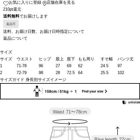
お気に入りに登録
店舗在庫を見る
210pt還元
送料無料
でお届けします
返品可
送料、お届け日数、お届け日時指定について
返品について
サイズ
サイズ
ウエスト
ヒップ
股上
股下
もも周り
すそ幅
パンツ丈
1
71-78
96
27
69
62
24.5
97
2
72-79
98
28
72.5
64
25.5
102
サイズガイド
身長別サイズイメージ
159cm / 51kg
1
Find your size
Waist
71〜78cm
Rise length
27cm