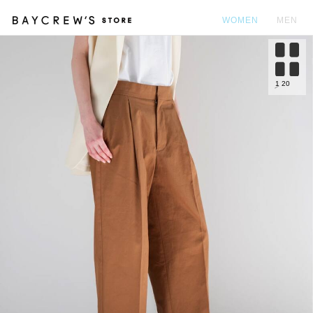
WOMEN
MEN
カ
1
20