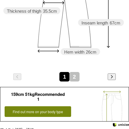
Thickness of thigh
35.5cm
Inseam length
67cm
Hem width
26cm
1
2
159cm 51kgRecommended
1
Find out more on your body type