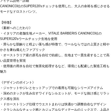
アイテム説明・詳細
CANONICO社のSUPER120'sチェックを使用した、大人の余裕を感じさせる
モードなドロストパンツ。
【特徴】
《素材へのこだわり》
・イタリアの老舗生地メーカー、VITALE BARBERIS CANONICO社の
SUPER120'sウールチェック生地を使用
・滑らかな肌触りと程よい落ち感が特徴で、ウールならではの上質さと軽や
かさを兼ね備えたファブリック
・オーストラリア産の原毛を自社で紡績し、生地まで一貫生産することで高
い品質管理を実現
・使用後の用水を自社で無害化処理するなど、環境にも配慮した製造工程も
魅力
《デザインのポイント》
・ジャケットやジレとセットアップでの着用も可能なシリーズアイテム
・深めのタックが生み出すワイドなシルエットが、モードな抜け感とリラッ
クス感を演出
・ドローストリング仕様でウエストまわりは快適かつ調整自在なデザイン
・クラシカルなチェック柄とカジュアルなディテールのミックスで、上品さ