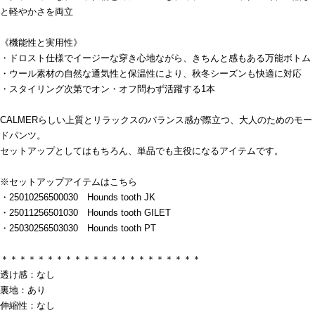
と軽やかさを両立
《機能性と実用性》
・ドロスト仕様でイージーな穿き心地ながら、きちんと感もある万能ボトム
・ウール素材の自然な通気性と保温性により、秋冬シーズンも快適に対応
・スタイリング次第でオン・オフ問わず活躍する1本
CALMERらしい上質とリラックスのバランス感が際立つ、大人のためのモー
ドパンツ。
セットアップとしてはもちろん、単品でも主役になるアイテムです。
※セットアップアイテムはこちら
・25010256500030 Hounds tooth JK
・25011256501030 Hounds tooth GILET
・25030256503030 Hounds tooth PT
＊＊＊＊＊＊＊＊＊＊＊＊＊＊＊＊＊＊＊＊＊＊
透け感：なし
裏地：あり
伸縮性：なし