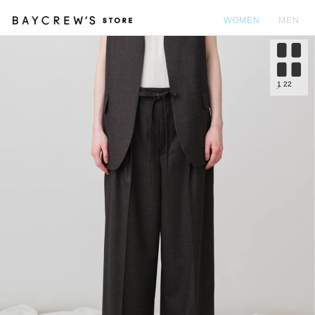
WOMEN
MEN
カ
1
22