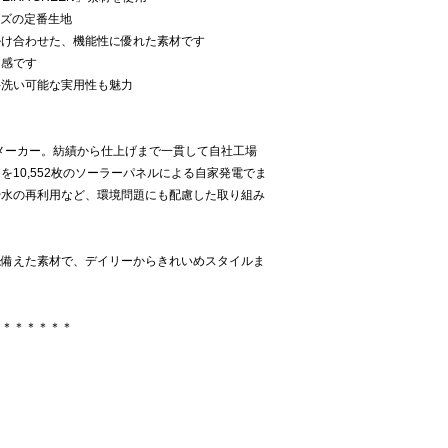
シリーズの定番生地
掛け合わせた、機能性に優れた素材です
用感です
手洗い可能な実用性も魅力
地メーカー。紡績から仕上げまで一貫して自社工場
10,552枚のソーラーパネルによる自家発電でま
や水の再利用など、環境問題にも配慮した取り組み
ね備えた素材で、デイリーからきれいめスタイルま
＊＊＊＊＊＊＊