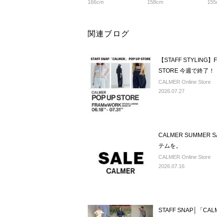
166cm
158cm
155
関連ブログ
【STAFF STYLING
STORE 今週で終了！
CALMER Online Store
2026.07.27
CALMER SUMME
テムを。
CALMER Online Store
2026.07.16
STAFF SNAP│「CALM