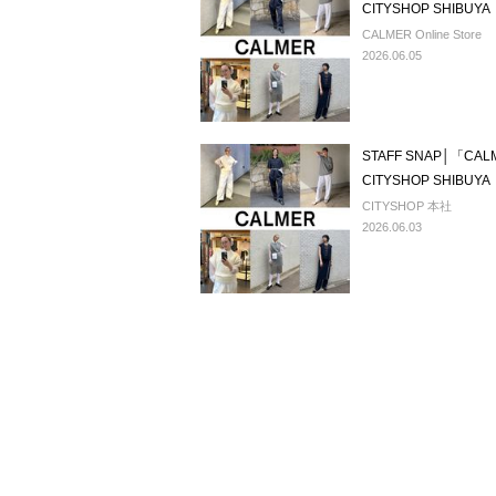
CITYSHOP SHIBUYA
CALMER Online Store
2026.06.05
STAFF SNAP│「CALM
CITYSHOP SHIBUYA
CITYSHOP 本社
2026.06.03