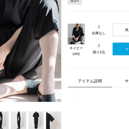
返品可
Next
1
再
在庫なし
2
ネイビー
カ
残り3点
(040)
アイテム説明
サ