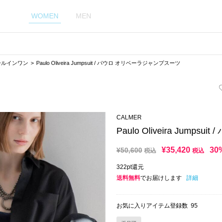
WOMEN
MEN
ールインワン
Paulo Oliveira Jumpsuit / パウロ オリベーラジャンプスーツ
CALMER
Paulo Oliveira Jum
¥
35,420
30
¥
50,600
税込
税込
322pt還元
送料無料
でお届けします
詳細
お気に入りアイテム登録数
95