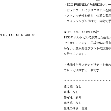
・ECO-FRIENDLY FABRICS
・ピュアウールにポリエステルを
・ストレッチ性を備え、快適な着
・ウォッシャブル仕様で、自宅で
★PAULO DE OLIVEIRA社
ER」 POP UP STORE at
1936年ポルトガルで創業した生
で生産しています。工場全体の電力を
かない、廃水処理プラントの設置
を行っています。
・機能性とサステナビリティを兼
で幅広く活躍する一着です。
＊＊＊＊＊＊＊＊＊＊＊＊＊＊＊
透け感：なし
裏地：なし
伸縮性：あり
光沢感：なし
生地の厚さ：普通