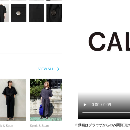
VIEW ALL
※動画はブラウザからのみ閲覧頂
ck & Span
Spick & Span