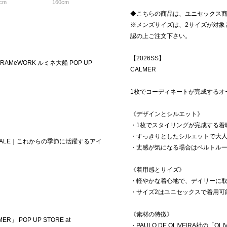
cm
160cm
◆こちらの商品は、ユニセックス
※メンズサイズは、2サイズが対象
認の上ご注文下さい。
【2026SS】
】FRAMeWORK ルミネ大船 POP UP
CALMER
1枚でコーディネートが完成するオ
《デザインとシルエット》
・1枚でスタイリングが完成する着
・すっきりとしたシルエットで大
R SALE｜これからの季節に活躍するアイ
・丈感が気になる場合はベルトル
《着用感とサイズ》
・軽やかな着心地で、デイリーに
・サイズ2はユニセックスで着用可
《素材の特徴》
ER」 POP UP STORE at
・PAULO DE OLIVEIRA社の「OL