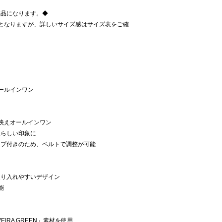
商品になります。◆
となりますが、詳しいサイズ感はサイズ表をご確
ールインワン
映えオールインワン
人らしい印象に
ープ付きのため、ベルトで調整が可能
取り入れやすいデザイン
能
IVEIRA GREEN」素材を使用