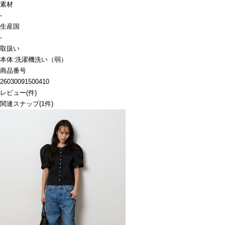
素材
-
生産国
-
取扱い
本体:洗濯機洗い（弱）
商品番号
26030091500410
レビュー
(
件)
関連スナップ
(1件)