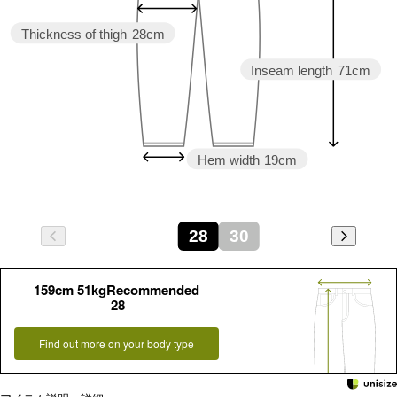
Thickness of thigh
28cm
Inseam length
71cm
Hem width
19cm
28
30
159cm 51kgRecommended
28
Find out more on your body type