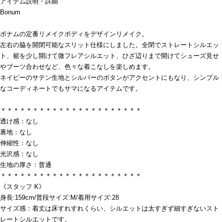
アイテム説明・詳細
Bonum
ボナムの定番リメイクボディをデザインリメイク。
左右の脇を開閉可能なスリット仕様にしました。全閉でストレートシルエッ
ト、裾を少し開けて微フレアシルエット、ひざ辺りまで開けてシューズ見せ
やブーツ合わせなど、色々な着こなしを楽しめます。
ネイビーのサテン生地とシルバーのボタンがアクセントにもなり、シンプル
なコーディネートでもサマになるアイテムです。
＊＊＊＊＊＊＊＊＊＊＊＊＊＊＊＊＊＊＊＊＊＊
透け感：なし
裏地：なし
伸縮性：なし
光沢感：なし
生地の厚さ：普通
＊＊＊＊＊＊＊＊＊＊＊＊＊＊＊＊＊＊＊＊＊＊
《スタッフ K》
身長:159cm/普段サイズ:M/着用サイズ:28
サイズ感：着丈は床すれすれくらい、シルエットは太すぎず細すぎないスト
レートシルエットです。