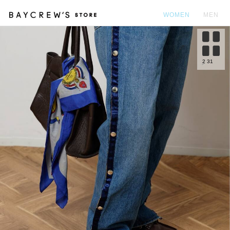
WOMEN
MEN
カ
2
31