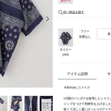
返品不可
同一商品を探す
Next
フリー
再
在庫なし
ネイビー
(040)
アイテム説明
サ
＃Bonum_リメイク
US製のバンダナを使用したシャツ
ジップをつけて利便性を上げまし
軽くて涼しく夏にぴったりのアイ