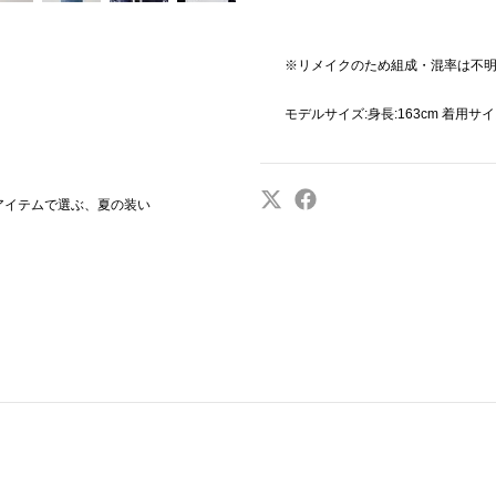
※リメイクのため組成・混率は不
モデルサイズ:身長:163cm 着用サ
EM｜アイテムで選ぶ、夏の装い