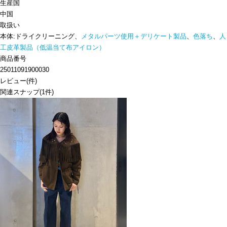
生産国
中国
取扱い
本体:ドライクリーニング、
メタルパーツ使用＋デリケート製品
、
色落ち
、
人
工皮革製品（低温当て布アイロン）
商品番号
25011091900030
レビュー
(
件)
関連スナップ
(1件)