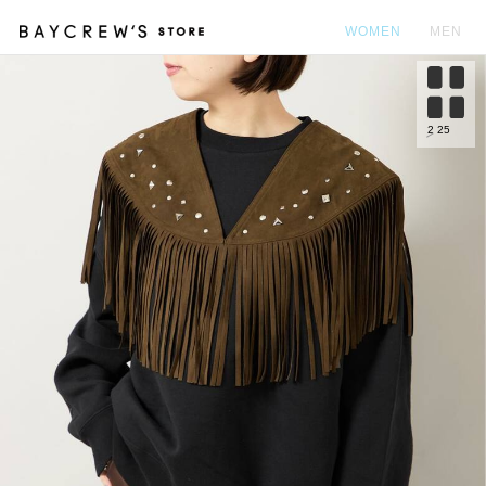
WOMEN
MEN
カ
2
25