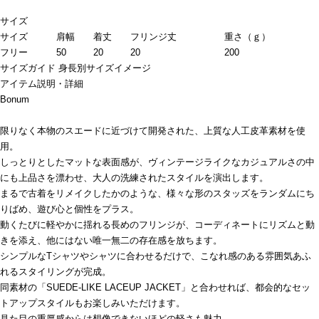
サイズ
サイズ
肩幅
着丈
フリンジ丈
重さ（ｇ）
フリー
50
20
20
200
サイズガイド
身長別サイズイメージ
アイテム説明・詳細
Bonum
限りなく本物のスエードに近づけて開発された、上質な人工皮革素材を使
用。
しっとりとしたマットな表面感が、ヴィンテージライクなカジュアルさの中
にも上品さを漂わせ、大人の洗練されたスタイルを演出します。
まるで古着をリメイクしたかのような、様々な形のスタッズをランダムにち
りばめ、遊び心と個性をプラス。
動くたびに軽やかに揺れる長めのフリンジが、コーディネートにリズムと動
きを添え、他にはない唯一無二の存在感を放ちます。
シンプルなTシャツやシャツに合わせるだけで、こなれ感のある雰囲気あふ
れるスタイリングが完成。
同素材の「SUEDE-LIKE LACEUP JACKET」と合わせれば、都会的なセッ
トアップスタイルもお楽しみいただけます。
見た目の重厚感からは想像できないほどの軽さも魅力。