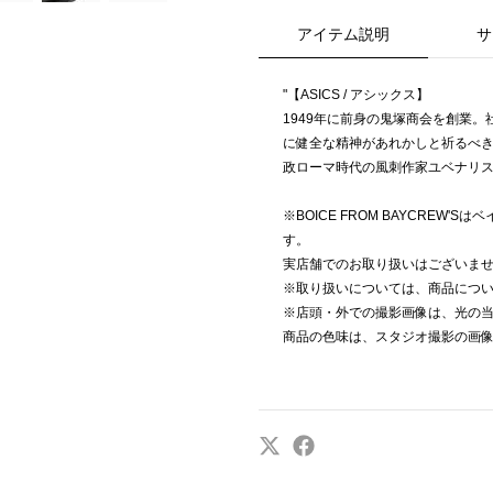
アイテム説明
サ
"【ASICS / アシックス】
1949年に前身の鬼塚商会を創業
に健全な精神があれかしと祈るべきだ(""Ani
政ローマ時代の風刺作家ユベナリ
※BOICE FROM BAYCREW
す。
実店舗でのお取り扱いはございま
※取り扱いについては、商品につ
※店頭・外での撮影画像は、光の
商品の色味は、スタジオ撮影の画像