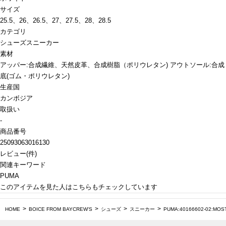
サイズ
25.5、26、26.5、27、27.5、28、28.5
カテゴリ
シューズ
スニーカー
素材
アッパー:合成繊維、天然皮革、合成樹脂（ポリウレタン) アウトソール:合成
底(ゴム・ポリウレタン)
生産国
カンボジア
取扱い
-
商品番号
25093063016130
レビュー
(
件)
関連キーワード
PUMA
このアイテムを見た人はこちらもチェックしています
HOME
BOICE FROM BAYCREW'S
シューズ
スニーカー
PUMA:40166602-02:MO