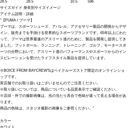
28.5
28.5
10.5
596
サイズガイド
身長別サイズイメージ
アイテム説明・詳細
"【PUMA / プーマ】
プーマは、スポーツシューズ、アパレル、アクセサリー製品の開発からデザ
イン、販売までを手掛ける世界的なスポーツブランドです。65年以上にわた
って、プーマは世界最速のアスリート達のために、製品を開発し提供してき
ました。フットボール、ランニング、トレーニング、ゴルフ、モータースポ
ーツの分野において、アスリート達のパフォーマンスやスポーツからのイン
スピレーションを受けたライフスタイル製品を提供しています。
※BOICE FROM BAYCREW'Sはベイクルーズストア限定のオンラインショ
ップです。
実店舗でのお取り扱いはございませんのでご注意ください。
※取り扱いについては、商品についている品質表示でご確認ください。
※店頭・外での撮影画像は、光の当たり具合で色味が違って見える場合があ
ります。
商品の色味は、スタジオ撮影の画像をご参照ください。"
カラー
ホワイト