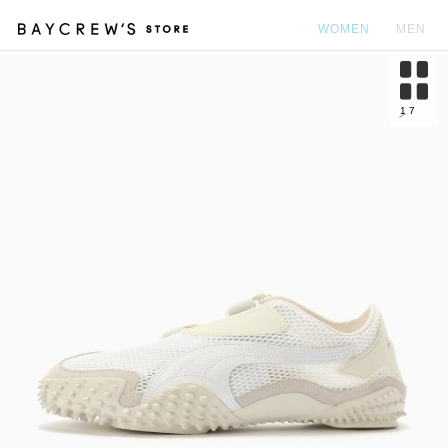
WOMEN
MEN
カ
1
7