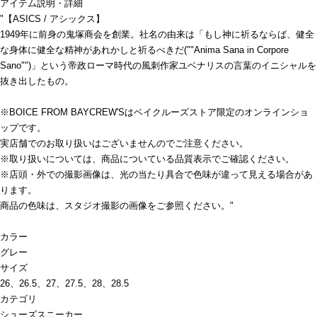
アイテム説明・詳細
"【ASICS / アシックス】
1949年に前身の鬼塚商会を創業。社名の由来は「もし神に祈るならば、健全
な身体に健全な精神があれかしと祈るべきだ(""Anima Sana in Corpore
Sano"")」という帝政ローマ時代の風刺作家ユベナリスの言葉のイニシャルを
抜き出したもの。
※BOICE FROM BAYCREW'Sはベイクルーズストア限定のオンラインショ
ップです。
実店舗でのお取り扱いはございませんのでご注意ください。
※取り扱いについては、商品についている品質表示でご確認ください。
※店頭・外での撮影画像は、光の当たり具合で色味が違って見える場合があ
ります。
商品の色味は、スタジオ撮影の画像をご参照ください。"
カラー
グレー
サイズ
26、26.5、27、27.5、28、28.5
カテゴリ
シューズ
スニーカー