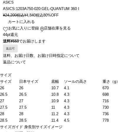
ASICS
ASICS:1203A750-020:GEL-QUANTUM 360 I
¥
24,200
税込
¥
4,840
税込
80%OFF
カートに入れる
お気に入りに登録
店舗在庫を見る
44pt還元
送料¥660
でお届けします
返品可
送料、お届け日数、お届け日時指定について
返品について
サイズ
サイズ
日本サイズ
底幅
ソールの高さ
重さ（g）
26
26
10.7
4.1
670
26.5
26.5
10.8
4.3
698
27
27
10.9
4.3
716
27.5
27.5
11
4.3
730
28
28
11.2
4.3
736
28.5
28.5
11.4
4.5
778
サイズガイド
身長別サイズイメージ