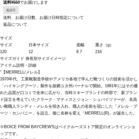
送料¥660
でお届けします
返品可
送料、お届け日数、お届け日時指定について
返品について
サイズ
サイズ
日本サイズ
底幅
重さ（g）
120
12
8.7
216
サイズガイド
身長別サイズイメージ
アイテム説明・詳細
"【MERRELL/メレル】
1970年代、工業靴製造学校やアメリカ各地で学んだ靴づくりの技術を活かし
「ハイキングブーツ」製作を故郷ユタ州バーナルで開始。1981年にはその優
れた品質が口コミで全米に広がり、当時スキーブランドの幹部で、新ブラン
ド設立を考えていたクラーク・マティスとジョン・シュバイツァーが、名高
い靴職人ランディ・メレルを招き入れ、職人の名前を冠にした「メレル・ブ
ーツ・カンパニー」を設立。後に名称を変え「MERRELL(R)」が誕生した。
※BOICE FROM BAYCREW'Sはベイクルーズストア限定のオンラインショ
ップです。