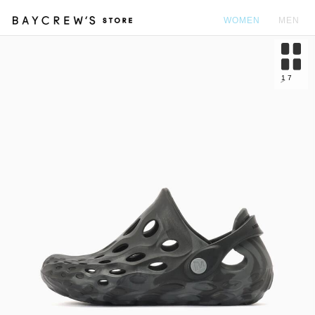
WOMEN
MEN
カ
1
7