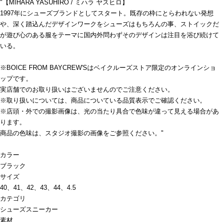
"【MIHARA YASUHIRO / ミハラ ヤスヒロ】
1997年にシューズブランドとしてスタート。既存の枠にとらわれない発想
や、深く踏込んだデザインワークをシューズはもちろんの事、ストイックだ
が遊び心のある服をテーマに国内外問わずそのデザインは注目を浴び続けて
いる。
※BOICE FROM BAYCREW'Sはベイクルーズストア限定のオンラインショ
ップです。
実店舗でのお取り扱いはございませんのでご注意ください。
※取り扱いについては、商品についている品質表示でご確認ください。
※店頭・外での撮影画像は、光の当たり具合で色味が違って見える場合があ
ります。
商品の色味は、スタジオ撮影の画像をご参照ください。"
カラー
ブラック
サイズ
40、41、42、43、44、4.5
カテゴリ
シューズ
スニーカー
素材