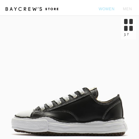
WOMEN
MEN
カ
1
7