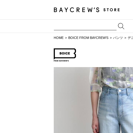
HOME
BOICE FROM BAYCREW'S
パンツ
デ