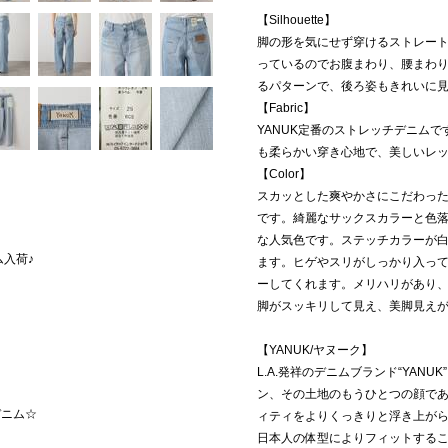
【Silhouette】
脚の形を気にせず穿けるストレートの
っているのでお腹まわり、腰まわ
るパターンで、後ろ姿もきれいに
【Fabric】
YANUK定番のストレッチデニム
も柔らかい穿き心地で、美しいレ
【Color】
スカッとした爽やかさにこだわった
です。綺麗なサックスカラーと色
な人気色です。ステッチカラーが
ム入荷♪
ます。ヒゲやスリがしっかり入っ
ーしてくれます。メリハリがあり
脚がスッキリして見え、美脚見えが
【YANUK/ヤヌーク】
L.A.発祥のデニムブランド“YAN
ン、その土地のもうひとつの顔で
デニム☆
ィティをよりくっきりと浮き上が
日本人の体型によりフィットする