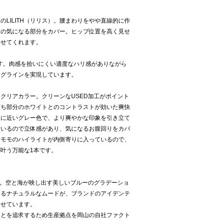
LILITH（リリス）。腰まわりをやや直線的に作
りの気になる部分をカバー。ヒップ位置を高く見せ
見せてくれます。
です。肉感を拾いにくい適度なハリ感がありながら
ッグラインを実現しています。
クリアカラー。クリーンなUSED加工がポイント
落ち部分のホワイトとのコントラストが効いた爽快
白に近いグレー色で、より爽やかな印象を引き立て
ているので立体感があり、気になるお腹回りをカバ
、モモのハイライトが内側寄りに入っているので、
叶う万能な1本です。
UK”。空と海が映し出す美しいブルーのグラデーショ
あるナチュラルなムードが、ブランドのアイデンテ
らせています。
ことを追求するため生産拠点を岡山の自社ファクト