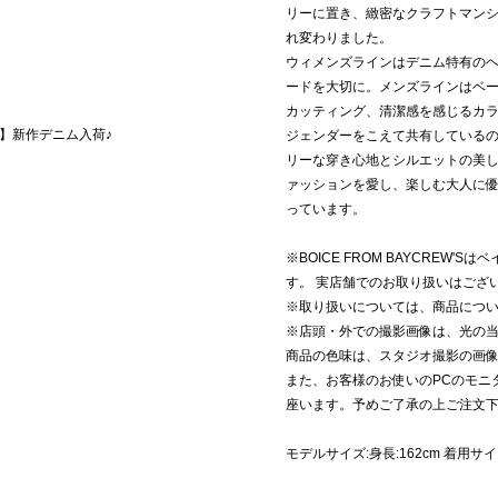
リーに置き、緻密なクラフトマンシップ
れ変わりました。
ウィメンズラインはデニム特有の
ードを大切に。メンズラインはベ
カッティング、清潔感を感じるカ
YO】新作デニム入荷♪
ジェンダーをこえて共有している
リーな穿き心地とシルエットの美
ァッションを愛し、楽しむ大人に
っています。
※BOICE FROM BAYCREW
す。 実店舗でのお取り扱いはござ
※取り扱いについては、商品につ
※店頭・外での撮影画像は、光の
商品の色味は、スタジオ撮影の画
また、お客様のお使いのPCのモニ
座います。予めご了承の上ご注文
モデルサイズ:身長:162cm 着用サイ