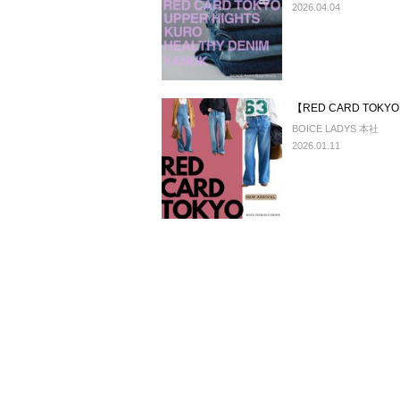
2026.04.04
【RED CARD TOK
BOICE LADYS 本社
2026.01.11