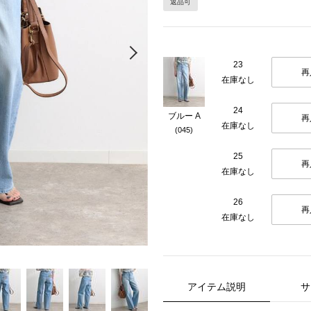
返品可
Next
23
再
在庫なし
24
ブルー A
再
在庫なし
(045)
25
再
在庫なし
26
再
在庫なし
アイテム説明
サ