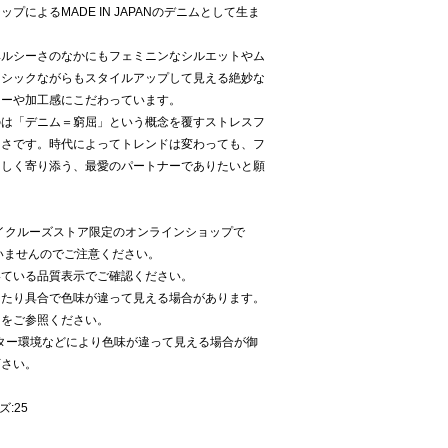
によるMADE IN JAPANのデニムとして生ま
ヘルシーさのなかにもフェミニンなシルエットやム
ーシックながらもスタイルアップして見える絶妙な
ラーや加工感にこだわっています。
のは「デニム＝窮屈」という概念を覆すストレスフ
しさです。時代によってトレンドは変わっても、フ
優しく寄り添う、最愛のパートナーでありたいと願
'Sはベイクルーズストア限定のオンラインショップで
いませんのでご注意ください。
いている品質表示でご確認ください。
当たり具合で色味が違って見える場合があります。
像をご参照ください。
ター環境などにより色味が違って見える場合が御
下さい。
ズ:25