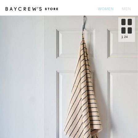
WOMEN
MEN
カ
1
24