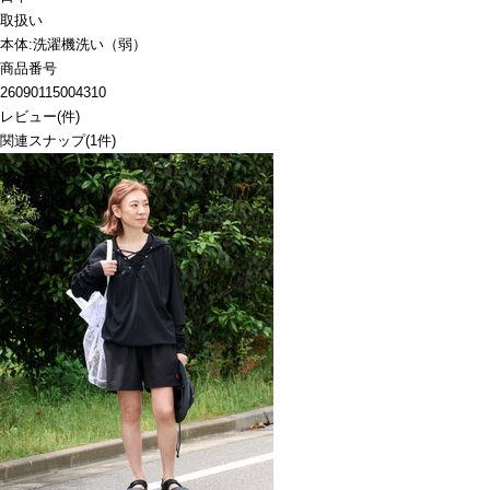
取扱い
本体:洗濯機洗い（弱）
商品番号
26090115004310
レビュー
(
件)
関連スナップ
(1件)