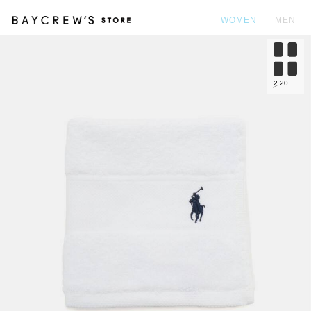
WOMEN
MEN
カ
2
20