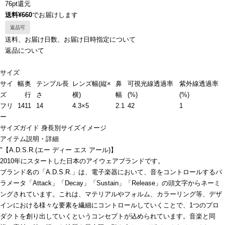
76pt還元
送料¥660
でお届けします
返品可
送料、お届け日数、お届け日時指定について
返品について
サイズ
サイ
幅
奥
テンプル長
レンズ幅(縦×
鼻
可視光線透過率
紫外線透過率
ズ
行
さ
横)
幅
(%)
(%)
フリ
14
11
14
4.3×5
2.1
42
1
ー
サイズガイド
身長別サイズイメージ
アイテム説明・詳細
"【A.D.S.R.(エー ディー エス アール)】
2010年にスタートした日本のアイウェアブランドです。
ブランド名の「A.D.S.R.」は、電子楽器において、音をコントロールするパ
ラメータ「Attack」「Decay」「Sustain」「Release」の頭文字からネーミ
ングされています。これは、マテリアルやフォルム、カラーリング等、デザ
インにおける様々な要素を繊細にコントロールしていくことで、1つのプロ
ダクトを創り出していくというコンセプトが込められています。音楽と同