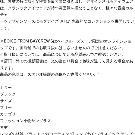
様、素材の持つ様々な性質を最大限に引き出し、デザインされるアイウェア
は、クラシックアイウェアが持つ雰囲気を損なうことなく、様々な音楽カル
チャ
ーをデザインソースにモダナイズ された先鋭的なコレクションを展開してい
ます。
※BOICE FROM BAYCREW'Sはベイクルーズストア限定のオンラインショ
ップです。実店舗でのお取り扱いはございませんのでご注意ください。
※取り扱いについては、商品についている品質表示でご確認ください。
※店頭・外での撮影画像は、光の当たり具合で色味が違って見える場合があ
ります。
商品の色味は、スタジオ撮影の画像をご参照ください。"
カラー
ブラック
サイズ
フリー
カテゴリ
ファッション小物
サングラス
素材
レンズの材質:プラスチック(コーティング) レンズわく:プラスチック テンプ