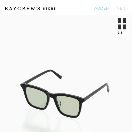
WOMEN
MEN
カ
1
3