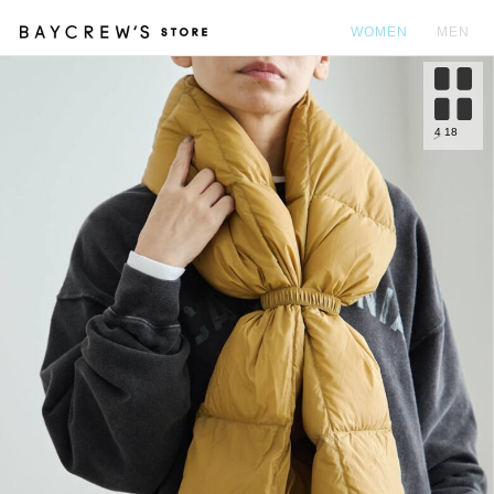
WOMEN
MEN
カ
4
18