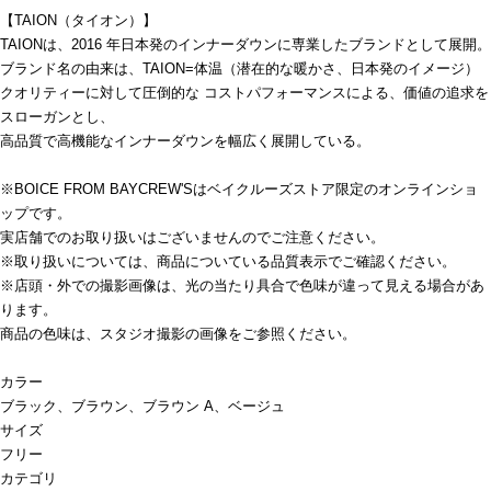
【TAION（タイオン）】
TAIONは、2016 年日本発のインナーダウンに専業したブランドとして展開。
ブランド名の由来は、TAION=体温（潜在的な暖かさ、日本発のイメージ）
クオリティーに対して圧倒的な コストパフォーマンスによる、価値の追求を
スローガンとし、
高品質で高機能なインナーダウンを幅広く展開している。
※BOICE FROM BAYCREW'Sはベイクルーズストア限定のオンラインショ
ップです。
実店舗でのお取り扱いはございませんのでご注意ください。
※取り扱いについては、商品についている品質表示でご確認ください。
※店頭・外での撮影画像は、光の当たり具合で色味が違って見える場合があ
ります。
商品の色味は、スタジオ撮影の画像をご参照ください。
カラー
ブラック、ブラウン、ブラウン A、ベージュ
サイズ
フリー
カテゴリ