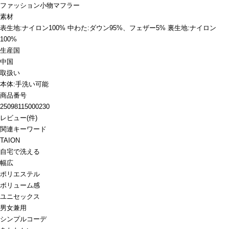
ファッション小物
マフラー
素材
表生地:ナイロン100% 中わた:ダウン95%、フェザー5% 裏生地:ナイロン
100%
生産国
中国
取扱い
本体:手洗い可能
商品番号
25098115000230
レビュー
(
件)
関連キーワード
TAION
自宅で洗える
幅広
ポリエステル
ボリューム感
ユニセックス
男女兼用
シンプルコーデ