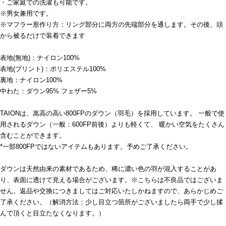
・ご家庭での洗濯も可能です。
※男女兼用です。
※マフラー形作り方：リング部分に両方の先端部分を通します。その後、頭
から被るだけで装着できます
表地(無地)：ナイロン100%
表地(プリント)：ポリエステル100%
裏地：ナイロン100%
中わた：ダウン95% フェザー5%
TAIONは、嵩高の高い800FPのダウン（羽毛）を採用しています。 一般で使
用されるダウン（一般：600FP前後）よりも軽くて、 暖かい空気をたくさん
含むことができます。
*一部800FPではないアイテムもあります。予めご了承ください。
ダウンは天然由来の素材であるため、稀に濃い色の羽が混入することがあ
り、表面に透けて見える場合がございます。※こちらは不良品ではございま
せん。返品や交換につきましてはご対応いたしかねますので、あらかじめご
了承ください。（解消方法：少し目立つ箇所がございましたら両手で少し揉
んで頂くと目立たなくなります。）