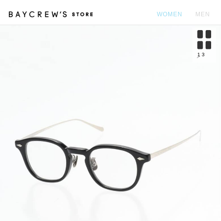
WOMEN
MEN
カ
1
3