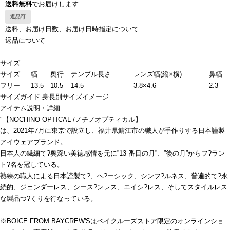
送料無料
でお届けします
返品可
送料、お届け日数、お届け日時指定について
返品について
サイズ
サイズ
幅
奥行
テンプル長さ
レンズ幅(縦×横)
鼻幅
フリー
13.5
10.5
14.5
3.8×4.6
2.3
サイズガイド
身長別サイズイメージ
アイテム説明・詳細
"【NOCHINO OPTICAL /ノチノオプティカル】
は、2021年7月に東京で設立し、福井県鯖江市の職人が手作りする日本謹製
アイウェアブランド。
日本人の繊細て?奥深い美徳感情を元に”13 番目の月”、”後の月”からフ?ラン
ト?名を冠している。
熟練の職人による日本謹製て?、ヘ?ーシック、シンフ?ルネス、普遍的て?永
続的、ジェンダーレス、シース?ンレス、エイシ?レス、そしてスタイルレス
な製品つ?くりを行なっている。
※BOICE FROM BAYCREW'Sはベイクルーズストア限定のオンラインショ