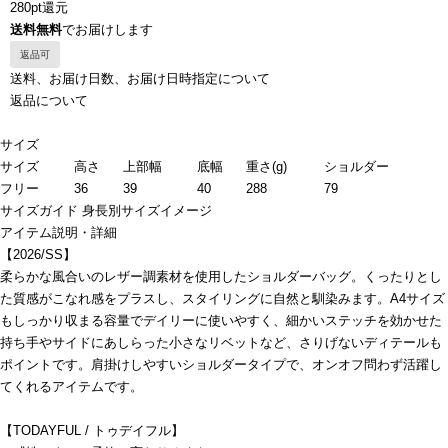
280pt還元
送料無料
でお届けします
返品可
送料、お届け日数、お届け日時指定について
返品について
サイズ
サイズ
高さ
上部幅
底幅
重さ(g)
ショルダー
フリー
36
39
40
288
79
サイズガイド
身長別サイズイメージ
アイテム説明・詳細
【2026/SS】
柔らかな風合いのレザー調素材を使用したショルダーバッグ。くったりとし
た質感がこなれ感をプラスし、スタイリングに自然と馴染みます。A4サイズ
もしっかり収まる容量でデイリーに使いやすく、細かいステッチを効かせた
持ち手やサイドにあしらった小さなリベットなど、さりげないディテールも
ポイントです。肩掛けしやすいショルダータイプで、オンオフ問わず活躍し
てくれるアイテムです。
【TODAYFUL / トゥデイフル】