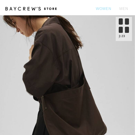
WOMEN
MEN
カ
3
23