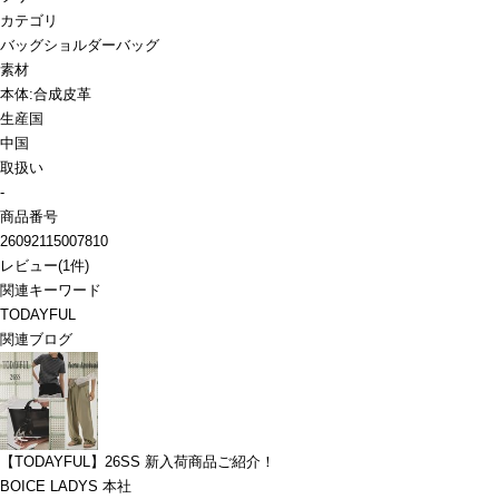
カテゴリ
バッグ
ショルダーバッグ
素材
本体:合成皮革
生産国
中国
取扱い
-
商品番号
26092115007810
レビュー
(
1
件)
関連キーワード
TODAYFUL
関連ブログ
【TODAYFUL】26SS 新入荷商品ご紹介！
BOICE LADYS 本社