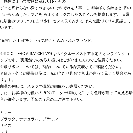
ー感性によって柔軟に変わりゆくもの ー
ずっと変わらない愛すべきもの それぞれを大事にし 都会的な洗練さと 肩の
ちからがぬけたラフさを 程よくミックスしたスタイルを提案します。 日常
に馴染みつつ いつもより少し センス良くみえる そんな服づくりを意識して
います。
”充実した１日”をという気持ちが込められたブランド。
※BOICE FROM BAYCREW'Sはベイクルーズストア限定のオンラインショ
ップです。 実店舗でのお取り扱いはございませんのでご注意ください。
※取り扱いについては、商品についている品質表示でご確認ください。
※店頭・外での撮影画像は、光の当たり具合で色味が違って見える場合があ
ります。
商品の色味は、スタジオ撮影の画像をご参照ください。
また、お客様のお使いのPCのモニター環境などにより色味が違って見える場
合が御座います。予めご了承の上ご注文下さい。
カラー
ブラック、ナチュラル、ブラウン
サイズ
フリー