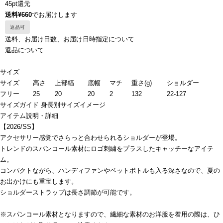
45pt還元
送料¥660
でお届けします
返品可
送料、お届け日数、お届け日時指定について
返品について
サイズ
サイズ
高さ
上部幅
底幅
マチ
重さ(g)
ショルダー
フリー
25
20
20
2
132
22-127
サイズガイド
身長別サイズイメージ
アイテム説明・詳細
【2026/SS】
アクセサリー感覚でさらっと合わせられるショルダーが登場。
トレンドのスパンコール素材にロゴ刺繍をプラスしたキャッチーなアイテ
ム。
コンパクトながら、ハンディファンやペットボトルも入る深さなので、夏の
お出かけにも重宝します。
ショルダーストラップは長さ調節が可能です。
※スパンコール素材となりますので、繊細な素材のお洋服を着用の際は、ひ