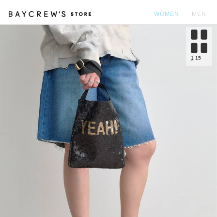
WOMEN
MEN
カ
1
15