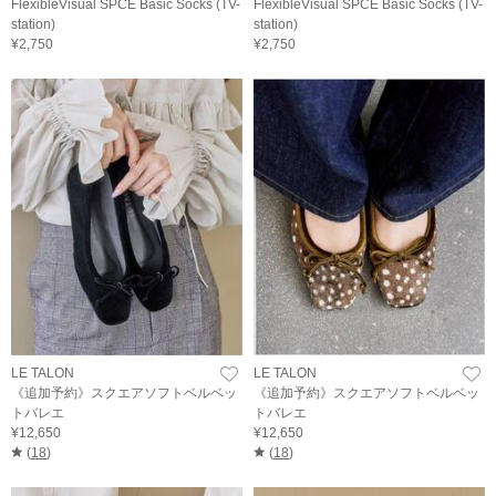
FlexibleVisual SPCE Basic Socks (TV-
FlexibleVisual SPCE Basic Socks (TV-
station)
station)
¥2,750
¥2,750
LE TALON
LE TALON
《追加予約》スクエアソフトベルベッ
《追加予約》スクエアソフトベルベッ
トバレエ
トバレエ
¥12,650
¥12,650
(
18
)
(
18
)