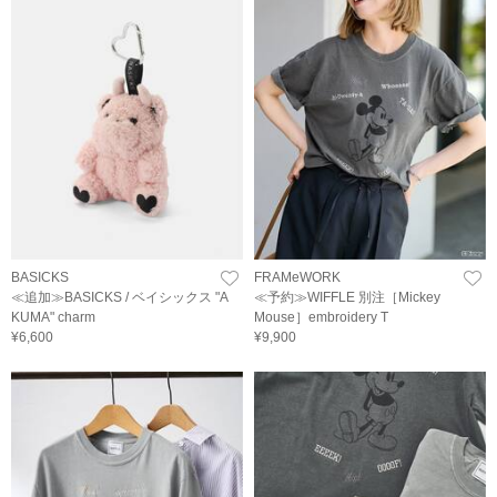
BASICKS
FRAMeWORK
≪追加≫BASICKS / ベイシックス "A
≪予約≫WIFFLE 別注［Mickey
KUMA" charm
Mouse］embroidery T
¥6,600
¥9,900