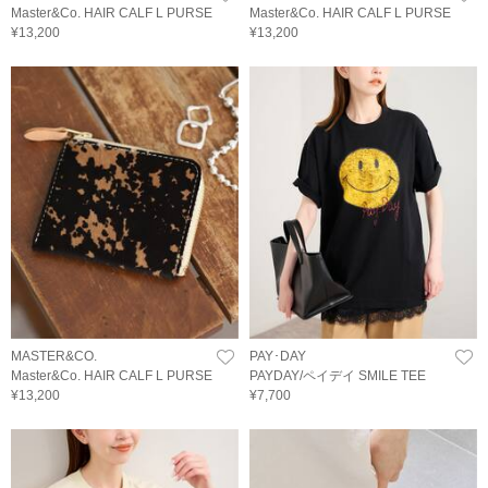
Master&Co. HAIR CALF L PURSE
Master&Co. HAIR CALF L PURSE
¥13,200
¥13,200
MASTER&CO.
PAY･DAY
Master&Co. HAIR CALF L PURSE
PAYDAY/ペイデイ SMILE TEE
¥13,200
¥7,700