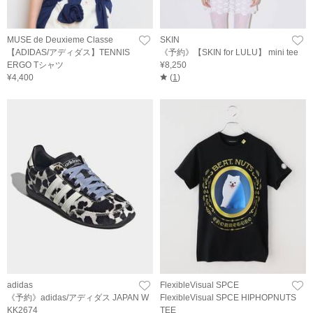
MUSE de Deuxieme Classe
SKIN
【ADIDAS/アディダス】TENNIS
《予約》【SKIN for LULU】 mini tee
ERGO Tシャツ
¥8,250
¥4,400
(
1
)
adidas
FlexibleVisual SPCE
《予約》adidas/アディダス JAPAN W
FlexibleVisual SPCE HIPHOPNUTS
KK2674
TEE