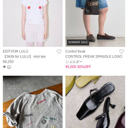
SUMMER SALE
EDIT.FOR LULU
Control freak
【SKIN for LULU】 mini tee
CONTROL FREAK SPANGLE LOGO
¥8,250
ショルダー
(
1
)
¥5,005 30%OFF