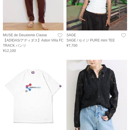
MUSE de Deuxieme Classe
SAGE
【ADIDAS/アディダス】Aston Villa FC
SAGE / セイジ PURE mini TEE
TRACK パンツ
¥7,700
¥12,100