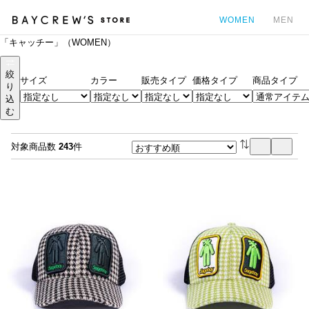
WOMEN
MEN
「キャッチー」（WOMEN）
カ
絞
サイズ
カラー
販売タイプ
価格タイプ
商品タイプ
り
込
む
対象商品数
243
件