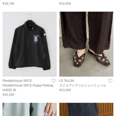
¥18,700
¥10,450
FlexibleVisual SPCE
LE TALON
FlexibleVisual SPCE Puppy Parking
スクエアシアービジューミュール
HOOD JK
¥13,200
¥20,350