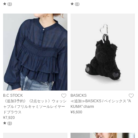
(
8
)
(
8
)
B.C STOCK
BASICKS
《追加3予約》《2点セット》ウォッシ
≪追加≫BASICKS / ベイシックス "A
ャブル / フリルキャミソールレイヤー
KUMA" charm
ドブラウス
¥6,600
¥7,920
(
8
)