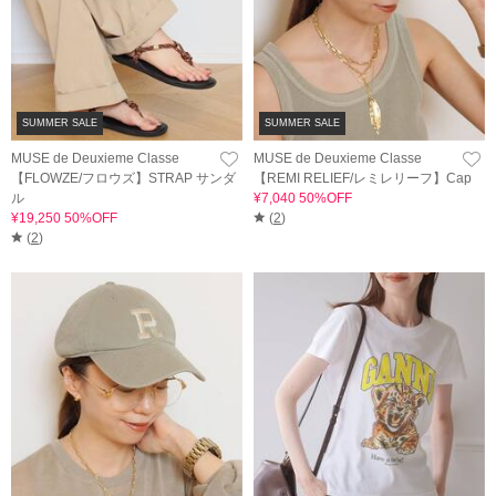
SUMMER SALE
SUMMER SALE
MUSE de Deuxieme Classe
MUSE de Deuxieme Classe
【FLOWZE/フロウズ】STRAP サンダ
【REMI RELIEF/レミレリーフ】Cap
ル
¥7,040 50%OFF
¥19,250 50%OFF
(
2
)
(
2
)