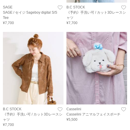
SAGE
B.C STOCK
SAGE / セイジ 5ageboy digital S/S
《予約》手洗い可 / カット3Dレースシ
Tee
ャツ
¥7,700
¥7,700
B.C STOCK
Casselini
《予約》手洗い可 / カット3Dレースシ
Casselini アニマルフェイスポーチ
ャツ
¥5,500
¥7,700