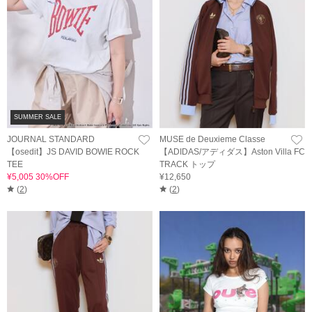
SUMMER SALE
JOURNAL STANDARD
MUSE de Deuxieme Classe
【osedit】JS DAVID BOWIE ROCK
【ADIDAS/アディダス】Aston Villa FC
TEE
TRACK トップ
¥5,005 30%OFF
¥12,650
(
2
)
(
2
)