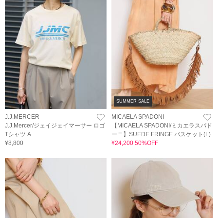
SUMMER SALE
J.J.MERCER
MICAELA SPADONI
J.J.Mercer/ジェイジェイマーサー ロゴ
【MICAELA SPADONI/ミカエラスパド
Tシャツ A
ーニ】SUEDE FRINGE バスケット(L)
¥8,800
¥24,200 50%OFF