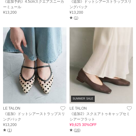
《追加予約》4.5cmスクエアスニーカ
《追加》ドットシアーストラップスリ
ーミュール
ングバック
¥13,200
¥13,200
(
1
)
SUMMER SALE
LE TALON
LE TALON
《追加》ドットシアーストラップスリ
《追加2》スクエアトゥキャップセミ
ングバック
シアーフラット
¥13,200
¥9,625 30%OFF
(
1
)
(
16
)