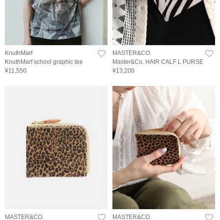
KnuthMarf
MASTER&CO.
KnuthMarf school graphic tee
Master&Co. HAIR CALF L PURSE
¥11,550
¥13,200
MASTER&CO.
MASTER&CO.