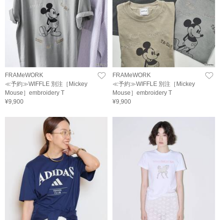
FRAMeWORK
FRAMeWORK
≪予約≫WIFFLE 別注［Mickey
≪予約≫WIFFLE 別注［Mickey
Mouse］embroidery T
Mouse］embroidery T
¥9,900
¥9,900