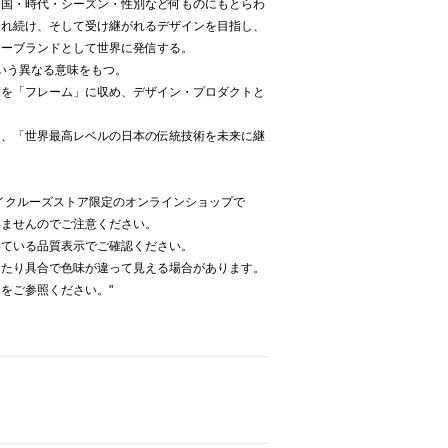
、国・時代・シーズン・性別など何ものにもとらわ
され続け、そして受け継がれるデザインを目指し、
リーブランドとして世界に発信する。
という異なる意味をもつ。
術を「フレーム」に収め、デザイン・プロダクトと
あり、「世界最高レベルの日本の伝統技術を未来に継
。
'Sはベイクルーズストア限定のオンラインショップで
いませんのでご注意ください。
いている品質表示でご確認ください。
当たり具合で色味が違って見える場合があります。
をご参照ください。"