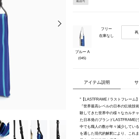
返品可
Next
フリー
再
在庫なし
ブルー A
(045)
アイテム説明
サ
"【LASTFRAME / ラストフレーム
『世界最高レベルの日本の伝統技術
験してきた世界中の様々なカルチ
た日本発のブランドLASTFRAME
中でも職人の数が年々減少してい
を通した現代的解釈により、これ