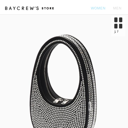
WOMEN
MEN
カ
1
7