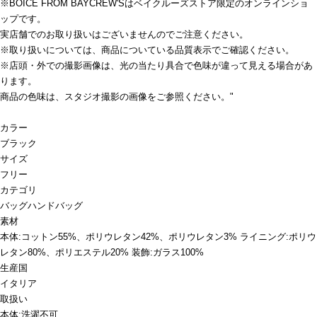
※BOICE FROM BAYCREW'Sはベイクルーズストア限定のオンラインショ
ップです。
実店舗でのお取り扱いはございませんのでご注意ください。
※取り扱いについては、商品についている品質表示でご確認ください。
※店頭・外での撮影画像は、光の当たり具合で色味が違って見える場合があ
ります。
商品の色味は、スタジオ撮影の画像をご参照ください。"
カラー
ブラック
サイズ
フリー
カテゴリ
バッグ
ハンドバッグ
素材
本体:コットン55%、ポリウレタン42%、ポリウレタン3% ライニング:ポリウ
レタン80%、ポリエステル20% 装飾:ガラス100%
生産国
イタリア
取扱い
本体:洗濯不可