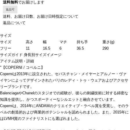
送料無料
でお届けします
返品可
送料、お届け日数、お届け日時指定について
返品について
サイズ
サイズ
高さ
幅
マチ
持ち手
重さ(g)
フリー
11
16.5
6
36.5
290
サイズガイド
身長別サイズイメージ
アイテム説明・詳細
"【COPERNI / コペルニ】
Coperniは2013年に設立された、セバスチャン・メイヤーとアルノー・ヴァ
イヤンによってデザインされたパリのレディ・トゥ・ウェアおよびアクセサ
リーブランドです。
BalenciagaやChanelのスタジオでの経験が、彼らの刺繍技術に対する綿密な
知識を提供し、かつスポーティーなシルエットと融合させています。
Coperniは、2014年にANDAMのクリエイティブ・ラベル賞を受賞し、そのラ
ベルの創造的および商業的ポテンシャルを認められました。また、2015年に
はLVMH賞のファイナリストにも選ばれました。