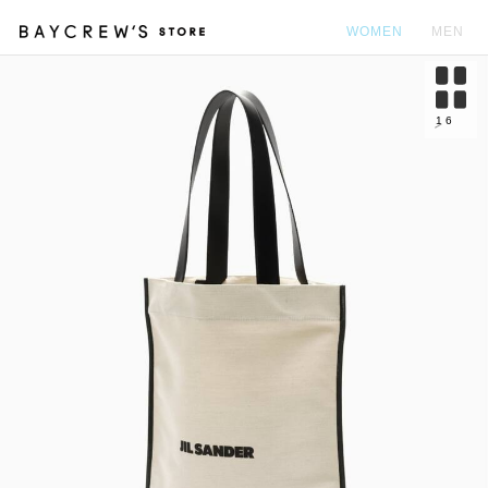
WOMEN
MEN
カ
1
6