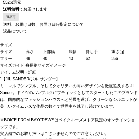
552pt還元
送料無料
でお届けします
返品可
送料、お届け日数、お届け日時指定について
返品について
サイズ
サイズ
高さ
上部幅
底幅
持ち手
重さ(g)
フリー
48
40
40
62
356
サイズガイド
身長別サイズイメージ
アイテム説明・詳細
"【JIL SANDER/ジル サンダー】
ミニマルでシンプル、そしてクオリティの高いデザインを徹底追及する Jil
Sander。ドイツのハンブルクにブティックとしてスタートしたこのブランド
は、国際的なファッションハウスへと発展を遂げ、クリーンなシルエットが
美しいタイムレスな作品の数々で世界中を魅了し続けています。
※BOICE FROM BAYCREW'Sはベイクルーズストア限定のオンラインショ
ップです。
実店舗でのお取り扱いはございませんのでご注意ください。