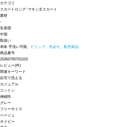
カテゴリ
スカート
ロング･マキシ丈スカート
素材
-
生産国
中国
取扱い
本体:手洗い可能、
ピリング
、
色あせ
、
配色製品
商品番号
25060700701010
レビュー
(
件)
関連キーワード
自宅で洗える
カジュアル
コットン
伸縮性
グレー
フリーサイズ
ベージュ
ネイビー