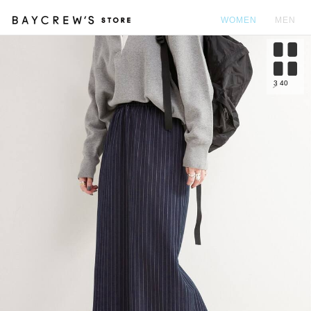
WOMEN
MEN
カ
3
40