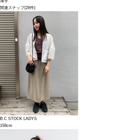
薄手
関連スナップ
(28件)
B.C STOCK LADYS
158cm