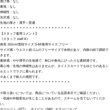
透け感：なし
裏地：なし
伸縮性：なし
光沢感：なし
生地の厚さ：薄手～普通
＊＊＊＊＊＊＊＊＊＊＊＊＊＊＊＊＊＊＊＊＊＊
【スタッフ着用コメント】
《スタッフ staff.K》
身長:162cm/普段サイズ:S-M/着用サイズ:フリー
サイズ感：ウエスト総ゴムのフリーサイズで余裕があり、内側の紐で調節で
きます。
素材感：やや薄手の生地感で、秋口や春先にぴったりな素材感です。
着心地：生地の伸縮性はありませんが、タイトスカートでもゆとりのあるシ
ルエットでラクに着られます。
※あくまで個人の感想です。
＊＊＊＊＊＊＊＊＊＊＊＊＊＊＊＊＊＊＊＊＊＊
※取り扱いについては、商品についている品質表示でご確認ください。
・収縮や外観変化が生じることがあるので、スチームを当てないでくださ
い。
※ベージュ（027）、ネイビー（040）カラーについて