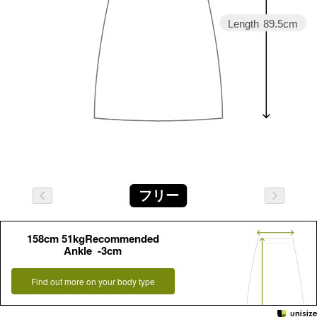
Length
89.5cm
フリー
158cm 51kgRecommended
Ankle -3cm
Find out more on your body type