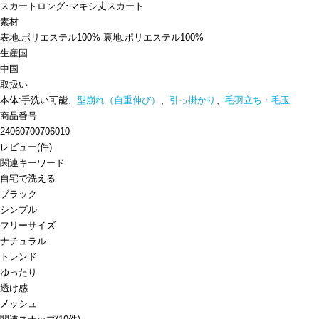
スカート
ロング･マキシ丈スカート
素材
表地:ポリエステル100% 裏地:ポリエステル100%
生産国
中国
取扱い
本体:手洗い可能、
型崩れ（自重伸び）
、
引っ掛かり
、
毛羽立ち・毛玉
商品番号
24060700706010
レビュー
(
件)
関連キーワード
自宅で洗える
ブラック
シンプル
フリーサイズ
ナチュラル
トレンド
ゆったり
透け感
メッシュ