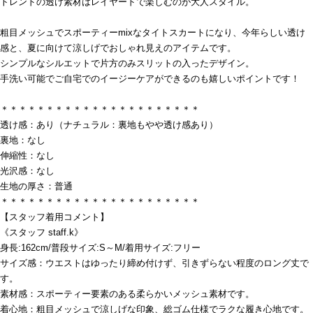
トレンドの透け素材はレイヤードで楽しむのが大人スタイル。
粗目メッシュでスポーティーmixなタイトスカートになり、今年らしい透け
感と、夏に向けて涼しげでおしゃれ見えのアイテムです。
シンプルなシルエットで片方のみスリットの入ったデザイン。
手洗い可能でご自宅でのイージーケアができるのも嬉しいポイントです！
＊＊＊＊＊＊＊＊＊＊＊＊＊＊＊＊＊＊＊＊＊＊
透け感：あり（ナチュラル：裏地もやや透け感あり）
裏地：なし
伸縮性：なし
光沢感：なし
生地の厚さ：普通
＊＊＊＊＊＊＊＊＊＊＊＊＊＊＊＊＊＊＊＊＊＊
【スタッフ着用コメント】
《スタッフ staff.k》
身長:162cm/普段サイズ:S～M/着用サイズ:フリー
サイズ感：ウエストはゆったり締め付けず、引きずらない程度のロング丈で
す。
素材感：スポーティー要素のある柔らかいメッシュ素材です。
着心地：粗目メッシュで涼しげな印象、総ゴム仕様でラクな履き心地です。