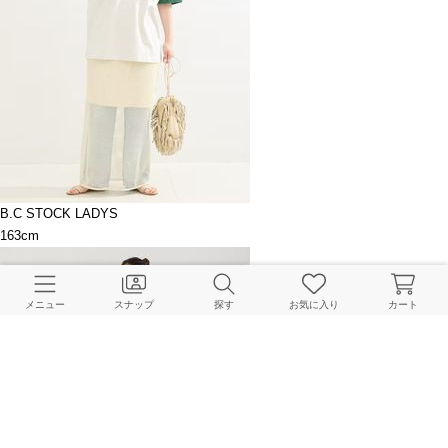
B.C STOCK LADYS
163cm
メニュー
スナップ
探す
お気に入り
カート