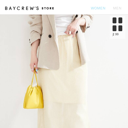
WOMEN
MEN
カ
2
33