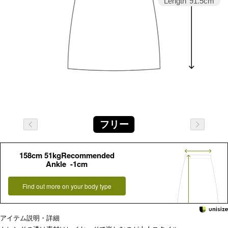
Length
91.5cm
フリー
158cm 51kgRecommended
Ankle -1cm
Find out more on your body type
アイテム説明・詳細