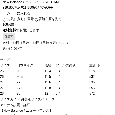
New Balance / ニューバランス UTRN
¥
19,800
税込
¥
11,880
税込
40%OFF
カートに入れる
お気に入りに登録
店舗在庫を見る
108pt還元
送料無料
でお届けします
返品可
送料、お届け日数、お届け日時指定について
返品について
サイズ
サイズ
日本サイズ
底幅
ソールの高さ
重さ（g）
26
26
11.4
5.4
518
26.5
26.5
11.5
5.4
532
27
27
11.6
5.4
536
27.5
27.5
11.8
5.4
556
28
28
12
5.4
572
サイズガイド
身長別サイズイメージ
アイテム説明・詳細
【New Balance / ニューバランス】