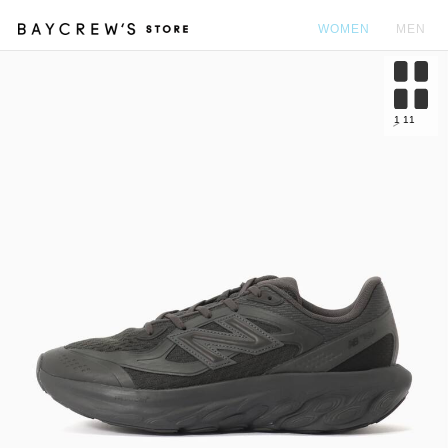
WOMEN
MEN
カ
1
11