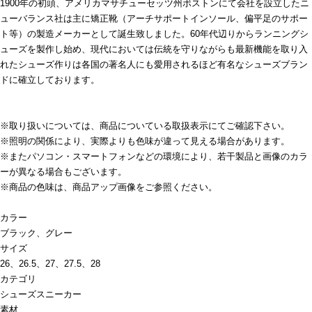
1900年の初頭、アメリカマサチューセッツ州ボストンにて会社を設立したニ
ューバランス社は主に矯正靴（アーチサポートインソール、偏平足のサポー
ト等）の製造メーカーとして誕生致しました。60年代辺りからランニングシ
ューズを製作し始め、現代においては伝統を守りながらも最新機能を取り入
れたシューズ作りは各国の著名人にも愛用されるほど有名なシューズブラン
ドに確立しております。
※取り扱いについては、商品についている取扱表示にてご確認下さい。
※照明の関係により、実際よりも色味が違って見える場合があります。
※またパソコン・スマートフォンなどの環境により、若干製品と画像のカラ
ーが異なる場合もございます。
※商品の色味は、商品アップ画像をご参照ください。
カラー
ブラック、グレー
サイズ
26、26.5、27、27.5、28
カテゴリ
シューズ
スニーカー
素材