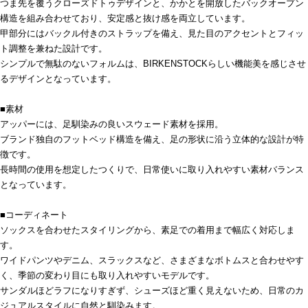
つま先を覆うクローズドトゥデザインと、かかとを開放したバックオープン
構造を組み合わせており、安定感と抜け感を両立しています。
甲部分にはバックル付きのストラップを備え、見た目のアクセントとフィッ
ト調整を兼ねた設計です。
シンプルで無駄のないフォルムは、BIRKENSTOCKらしい機能美を感じさせ
るデザインとなっています。
■素材
アッパーには、足馴染みの良いスウェード素材を採用。
ブランド独自のフットベッド構造を備え、足の形状に沿う立体的な設計が特
徴です。
長時間の使用を想定したつくりで、日常使いに取り入れやすい素材バランス
となっています。
■コーディネート
ソックスを合わせたスタイリングから、素足での着用まで幅広く対応しま
す。
ワイドパンツやデニム、スラックスなど、さまざまなボトムスと合わせやす
く、季節の変わり目にも取り入れやすいモデルです。
サンダルほどラフになりすぎず、シューズほど重く見えないため、日常のカ
ジュアルスタイルに自然と馴染みます。