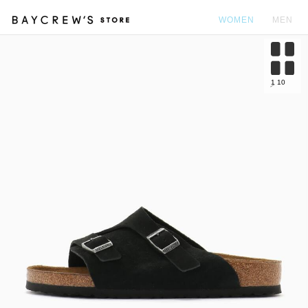
WOMEN
MEN
カ
1
10