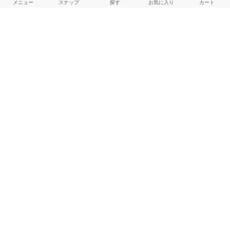
メニュー
スナップ
探す
お気に入り
カート
ご利用ガイド
店舗検索
採用情報
お客様対応方針
利用規約
企業情報
個人情報保護方針
特定商取引法に基づく表記
FOLLOW US
© BAYCREW’S CO., LTD. All rights reserved.