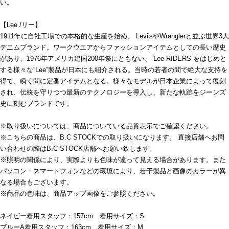
い。
【Lee /リー】
1911年に自社工場での本格的な生産を始め、 Levi'sやWranglerと並ぶ世界3大
デニムブランド。ワークウエアからファッションアイテムとしての長い歴史
があり、1976年アメリカ建国200年祭にともない、”Lee RIDERS”をはじめと
する様々な”Lee”製品が日本にも紹介される。当時の若者の間で絶大な支持を
得て、瞬く間に定番アイテムとなる。様々なモデルが日本企業によって復刻
され、伝統を守りつつ最新のテクノロジーを導入し、新たな軌跡をジーンズ
史に刻むブランドです。
※取り扱いについては、商品についている品質表示でご確認ください。
※こちらの商品は、B.C STOCKでの取り扱いになります。 直接店舗へお問
い合わせの際はB.C STOCK店舗へお願い致します。
※照明の関係により、実際よりも色味が違って見える場合があります。また
パソコン・スマートフォンなどの環境により、若干製品と画像のカラーが異
なる場合もございます。
※商品の色味は、商品アップ画像をご参照ください。
ネイビー着用スタッフ：157cm 着用サイズ：S
ブルーA着用スタッフ：163cm 着用サイズ：M