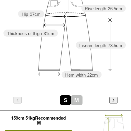
Rise length
26.5cm
Hip
97cm
Thickness of thigh
31cm
Inseam length
73.5cm
Hem width
22cm
S
M
159cm 51kgRecommended
M