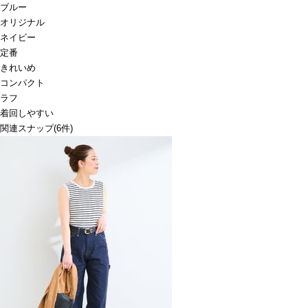
ブルー
オリジナル
ネイビー
定番
きれいめ
コンパクト
ラフ
着回しやすい
関連スナップ
(6件)