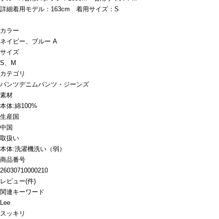
詳細着用モデル：163cm 着用サイズ：S
カラー
ネイビー、ブルー A
サイズ
S、M
カテゴリ
パンツ
デニムパンツ・ジーンズ
素材
本体:綿100%
生産国
中国
取扱い
本体:洗濯機洗い（弱）
商品番号
26030710000210
レビュー
(
件)
関連キーワード
Lee
スッキリ