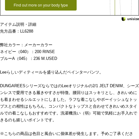
Find out more on your body type
アイテム説明・詳細
先方品番：LL6288
弊社カラー：メーカーカラー
ネイビー（040）：200 RINSE
ブルーA（045）：236 M.USED
Leeらしいディティールを盛り込んだペインターパンツ。
DUNGAREESシリーズならではのLeeオリジナルの2/1 JELT DENIM、シーズ
ンレスで愛用できる履きやすさが特徴。腰回りはスッキリとし、きれいめに
も着まわせるシルエットにしました。ラフな着こなしやボーイッシュなトッ
プスとの相性はもちろん、コンパクトなトップスと合わせてきれいめスタイ
ルでの着こなしもおすすめです。洗濯機洗い（弱）可能で気軽にお手入れで
きるのも嬉しいポイントです。
※こちらの商品は色目と風合いに個体差が発生します。予めご了承くださ