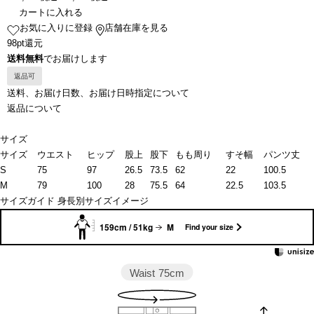
カートに入れる
お気に入りに登録
店舗在庫を見る
98pt還元
送料無料
でお届けします
返品可
送料、お届け日数、お届け日時指定について
返品について
サイズ
サイズ
ウエスト
ヒップ
股上
股下
もも周り
すそ幅
パンツ丈
S
75
97
26.5
73.5
62
22
100.5
M
79
100
28
75.5
64
22.5
103.5
サイズガイド
身長別サイズイメージ
159cm / 51kg
M
Find your size
Waist
75cm