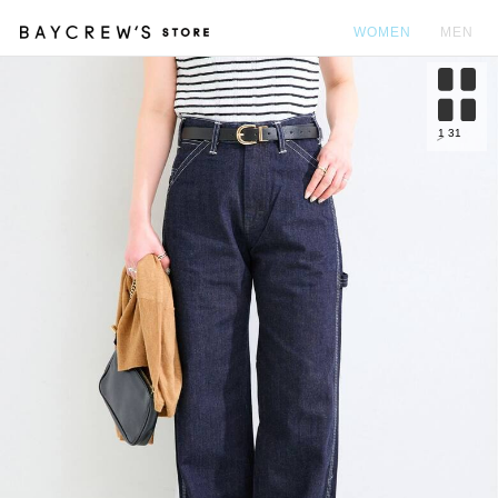
WOMEN
MEN
カ
1
31