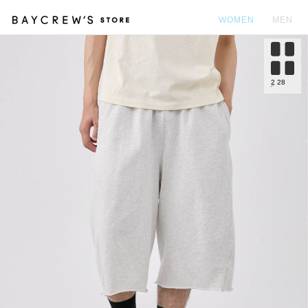
WOMEN
MEN
カ
2
28