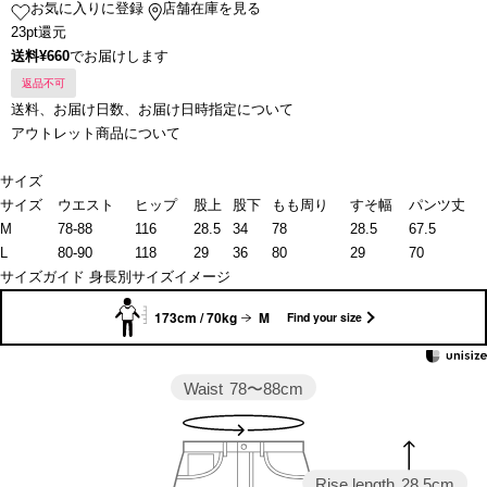
お気に入りに登録
店舗在庫を見る
23pt還元
送料¥660
でお届けします
返品不可
送料、お届け日数、お届け日時指定について
アウトレット商品について
サイズ
サイズ
ウエスト
ヒップ
股上
股下
もも周り
すそ幅
パンツ丈
M
78-88
116
28.5
34
78
28.5
67.5
L
80-90
118
29
36
80
29
70
サイズガイド
身長別サイズイメージ
173cm / 70kg
M
Find your size
Waist
78〜88cm
Rise length
28.5cm