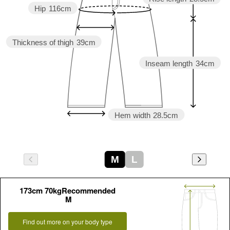
Hip
116cm
Thickness of thigh
39cm
Inseam length
34cm
Hem width
28.5cm
M
L
173cm 70kgRecommended
M
Find out more on your body type