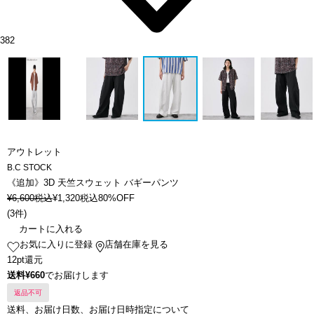
382
アウトレット
B.C STOCK
《追加》3D 天竺スウェット バギーパンツ
¥
6,600
税込
¥
1,320
税込
80%OFF
(
3件
)
カートに入れる
お気に入りに登録
店舗在庫を見る
12pt還元
送料¥660
でお届けします
返品不可
送料、お届け日数、お届け日時指定について