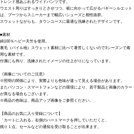
トレンド感あふれるワイドパンツです。
ウエスト周りはすっきりとさせつつ、裾に向かって広がるバギーシルエット
は、ブーツからスニーカーまで幅広いシューズと相性抜群。
スウェットながらも、タウンユースに最適な洗練されたデザインです。
■素材
綿100％ヘビー天竺を使用。
裏毛（パイル地）スウェット素材に比べて暑苦しくないので3シーズンで着
用な素材です。
付属にも拘り、洗練されたイメージの仕上がりになっています。
《画像についてのご注意》
※照明の関係により、実際よりも色味が違って見える場合があります。
またパソコン・スマートフォンなどの環境により、若干製品と画像のカラー
が異なる場合もございます。
※商品の色味は、商品アップ画像をご参照ください。
【商品のお気に入り登録について】
「カートに入れる」右側のハートマークを押していただくと、
残り１点、セールなどの通知を受け取ることが出来ます。