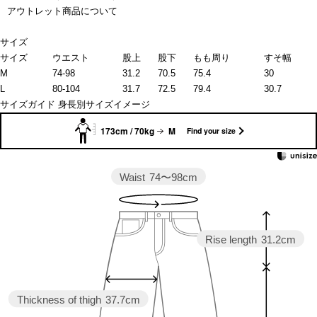
アウトレット商品について
サイズ
サイズ
ウエスト
股上
股下
もも周り
すそ幅
M
74-98
31.2
70.5
75.4
30
L
80-104
31.7
72.5
79.4
30.7
サイズガイド
身長別サイズイメージ
173cm / 70kg
M
Find your size
Waist
74〜98cm
Rise length
31.2cm
Thickness of thigh
37.7cm