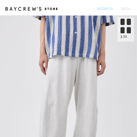
WOMEN
MEN
カ
3
23