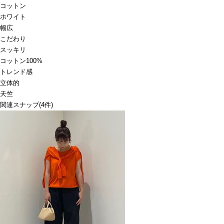
コットン
ホワイト
幅広
こだわり
スッキリ
コットン100%
トレンド感
立体的
天竺
関連スナップ
(4件)