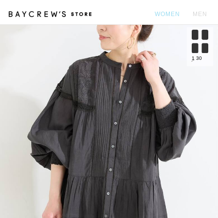
WOMEN
MEN
カ
1
30