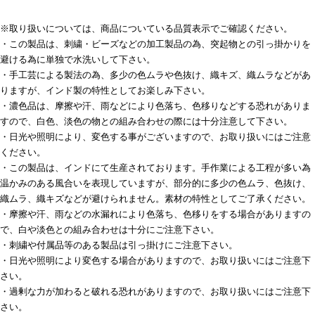
※取り扱いについては、商品についている品質表示でご確認ください。
・この製品は、刺繍・ビーズなどの加工製品の為、突起物との引っ掛かりを
避ける為に単独で水洗いして下さい。
・手工芸による製法の為、多少の色ムラや色抜け、織キズ、織ムラなどがあ
りますが、インド製の特性としてお楽しみ下さい。
・濃色品は、摩擦や汗、雨などにより色落ち、色移りなどする恐れがありま
すので、白色、淡色の物との組み合わせの際には十分注意して下さい。
・日光や照明により、変色する事がございますので、お取り扱いにはご注意
ください。
・この製品は、インドにて生産されております。手作業による工程が多い為
温かみのある風合いを表現していますが、部分的に多少の色ムラ、色抜け、
織ムラ、織キズなどが避けられません。素材の特性としてご了承ください。
・摩擦や汗、雨などの水漏れにより色落ち、色移りをする場合がありますの
で、白や淡色との組み合わせは十分にご注意下さい。
・刺繍や付属品等のある製品は引っ掛けにご注意下さい。
・日光や照明により変色する場合がありますので、お取り扱いにはご注意下
さい。
・過剰な力が加わると破れる恐れがありますので、お取り扱いにはご注意下
さい。