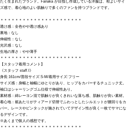
たく生まれたブランド。Fanaka が目指し作成している洋服は、程よいサイ
ズ感で、着心地のよい肌触りで多くのファンを持つブランドです。
＊＊＊＊＊＊＊＊＊＊＊＊＊＊＊＊＊＊＊＊＊＊
透け感：全色やや透け感あり
裏地：なし
伸縮性：なし
光沢感：なし
生地の厚さ：やや薄手
＊＊＊＊＊＊＊＊＊＊＊＊＊＊＊＊＊＊＊＊＊＊
【スタッフ着用コメント】
《スタッフ staff.I》
身長:161cm/普段サイズ:S-M/着用サイズ:フリー
サイズ感：身幅と袖幅にゆとりがあり、ヒップをカバーするチュニック丈。
袖口はシャーリングゴム仕様で伸縮性あり。
素材感：綿レーヨン混で肌触りが良くきれいな落ち感、肌触りが良い素材。
着心地：裾あたりがティアード切替でふわっとしたシルエットが腰回りをカ
バー。レースやピンタックが施されていてデザイン性が良く一枚でサマにな
るデザインです。
※あくまで個人の感想です。
＊＊＊＊＊＊＊＊＊＊＊＊＊＊＊＊＊＊＊＊＊＊