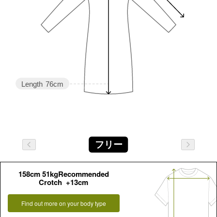
Length
76cm
フリー
158cm 51kgRecommended
Crotch +13cm
Find out more on your body type