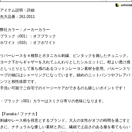
アイテム説明・詳細
先方品番：261-2011
弊社カラー：メーカーカラー
ブラック（001）：オフブラック
ホワイト（010）：オフホワイト
リバーレースを４種類とボタニカル刺繍、ピンタックを施したチュニック。
ヨーク下からギャザーを入れてふんわりとしたシルエットに。程よい透け感
としっとりとして落ち感のあるコットンレーヨン素材を使用。バルーンスリ
ーブの袖口はシャーリングになっています。細めのニットパンツやフレアパ
ンツと相性抜群です。
手洗い可能でご自宅でのイージーケアができるのも嬉しいポイントです！
・ブラック（001）カラーはスミクロ寄りの色味になります。
【Fanaka / ファナカ】
刺繍やレース柄を得意とするブランド。大人の女性がオフの時間を過ごすと
きに、ナチュラルな優しい素材と共に、繊細で上品さのある服を着てもらい