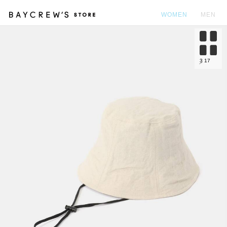
WOMEN
MEN
カ
3
17