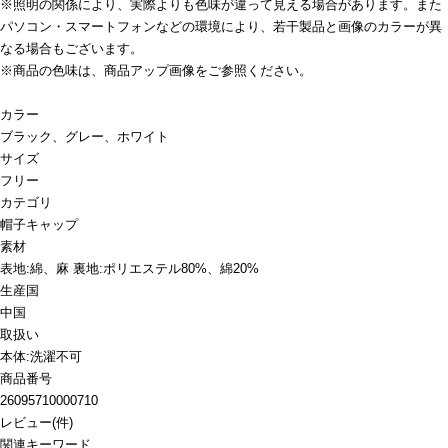
※照明の関係により、実際よりも色味が違って見える場合があります。また
パソコン・スマートフォンなどの環境により、若干製品と画像のカラーが異
なる場合もございます。
※商品の色味は、商品アップ画像をご参照ください。
カラー
ブラック、グレー、ホワイト
サイズ
フリー
カテゴリ
帽子
キャップ
素材
表地:綿、麻 裏地:ポリエステル80%、綿20%
生産国
中国
取扱い
本体:洗濯不可
商品番号
26095710000710
レビュー
(
件)
関連キーワード