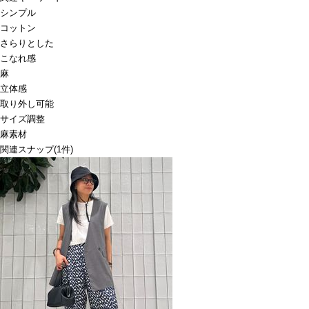
シンプル
コットン
さらりとした
こなれ感
麻
立体感
取り外し可能
サイズ調整
麻素材
関連スナップ
(1件)