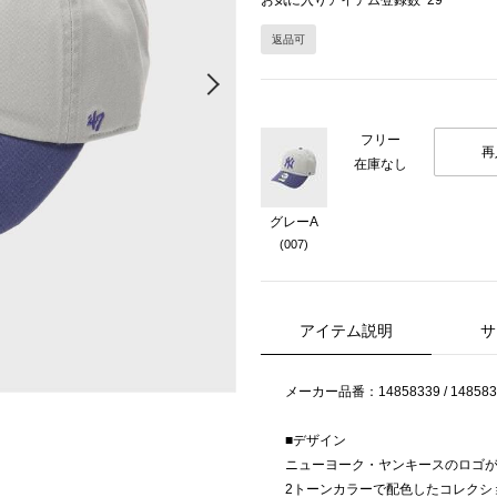
お気に入りアイテム登録数
29
返品可
Next
フリー
再
在庫なし
グレーA
(007)
アイテム説明
サ
メーカー品番：14858339 / 148583
■デザイン
ニューヨーク・ヤンキースのロゴ
2トーンカラーで配色したコレクシ