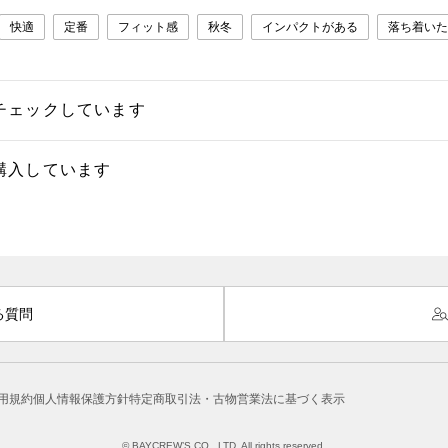
快適
定番
フィット感
秋冬
インパクトがある
落ち着いた
チェックしています
購入しています
る質問
用規約
個人情報保護方針
特定商取引法・古物営業法に基づく表示
© BAYCREW’S CO., LTD. All rights reserved.