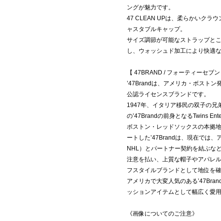
ングが魅力です。
47 CLEAN UPは、柔らかい
ャスタブルキャップ。
サイズ調節が可能なストラップと
し、ウォッシュド加工により快適
【 47BRAND / フォーティーセブ
’47Brandは、アメリカ・ボス
公認ライセンスブランドです。
1947年、イタリア移民の双子の
の’47Brandの前身となるTwins En
ボストン・レッドソックスの本拠
ートした’47Brandは、現在では、
NHL）とパートナー契約を結ぶな
注意を払い、上質な帽子やアパレ
フスタイルブランドとして地位を
アメリカで大変人気のある’47Br
ッションアイテムとして幅広く愛
《画像についてのご注意》