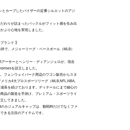
クラウンとカーブしたバイザーの定番シルエットのアジ
こだわりが詰まったバックルがフィット感を生み出
なかぶり心地を実現しました。
ン ブランド 】
トン発祥で、メジャーリーグ・ベースボール（MLB）
兄弟アーサーとヘンリー・ディアンジェロが、現在
terprisesを設立しました。
地、フェンウェイパーク周辺のワゴン販売からスタ
アメリカ4大プロスポーツリーグ（MLB,NFL,NBA,
ど成長を続けております。ディテールにまで細心の
ル商品の製造を手掛け、プレミアム・スポーツライ
確立してきました。
andのカジュアルキャップは、観戦時だけでなくファ
用できる注目のアイテムです。