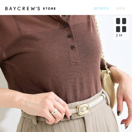
WOMEN
MEN
カ
2
16