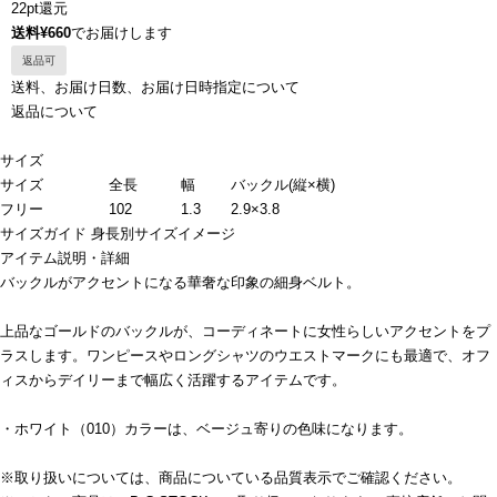
22pt還元
送料¥660
でお届けします
返品可
送料、お届け日数、お届け日時指定について
返品について
サイズ
サイズ
全長
幅
バックル(縦×横)
フリー
102
1.3
2.9×3.8
サイズガイド
身長別サイズイメージ
アイテム説明・詳細
バックルがアクセントになる華奢な印象の細身ベルト。
上品なゴールドのバックルが、コーディネートに女性らしいアクセントをプ
ラスします。ワンピースやロングシャツのウエストマークにも最適で、オフ
ィスからデイリーまで幅広く活躍するアイテムです。
・ホワイト（010）カラーは、ベージュ寄りの色味になります。
※取り扱いについては、商品についている品質表示でご確認ください。