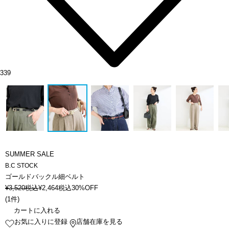
339
SUMMER SALE
B.C STOCK
ゴールドバックル細ベルト
¥
3,520
税込
¥
2,464
税込
30%OFF
(
1件
)
カートに入れる
お気に入りに登録
店舗在庫を見る