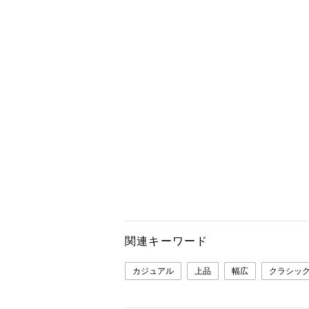
関連キーワード
カジュアル
上品
幅広
クラシッ