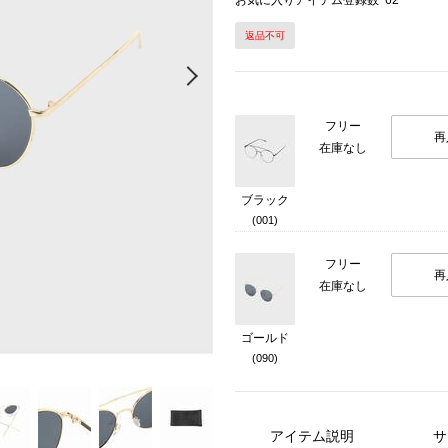
お気に入りアイテム登録数
62
返品不可
Next
フリー
再
在庫なし
ブラック
(001)
フリー
再
在庫なし
ゴールド
(090)
アイテム説明
サ