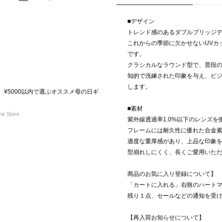
■デザイン
トレンド感のあるダブルブリッジ
これからの季節に欠かせないUVカ
です。
クラシカルなラウンド型で、普段
知的で洗練された印象を与え、ビ
します。
 ¥5000以内で選ぶオススメ母の日ギ
■素材
e Store
紫外線透過率1.0%以下のレンズを
フレームには耐久性に優れた合金
適度な重厚感があり、上品な印象
型崩れしにくく、長くご愛用いた
商品のお気に入り登録について】
「カートに入れる」右側のハート
残り１点、セールなどの通知を受
【再入荷お知らせについて】