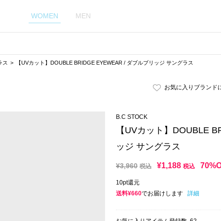
WOMEN
MEN
ラス
【UVカット】DOUBLE BRIDGE EYEWEAR / ダブルブリッジ サングラス
お気に入りブランド
B.C STOCK
【UVカット】DOUBLE BR
ッジ サングラス
¥
1,188
70%
¥
3,960
税込
税込
10pt還元
送料¥660
でお届けします
詳細