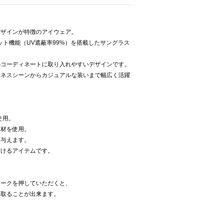
デザインが特徴のアイウェア。
ット機能（UV遮蔽率99%）を搭載したサングラス
のコーディネートに取り入れやすいデザインです。
ジネスシーンからカジュアルな装いまで幅広く活躍
使用。
素材を使用。
を与えます。
だけるアイテムです。
マークを押していただくと、
け取ることが出来ます。