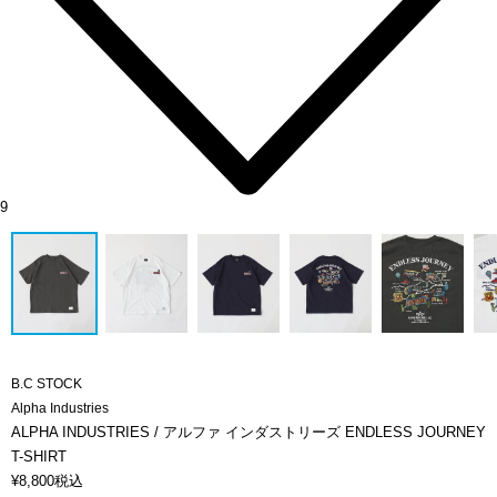
9
B.C STOCK
Alpha Industries
ALPHA INDUSTRIES / アルファ インダストリーズ ENDLESS JOURNEY
T-SHIRT
¥
8,800
税込