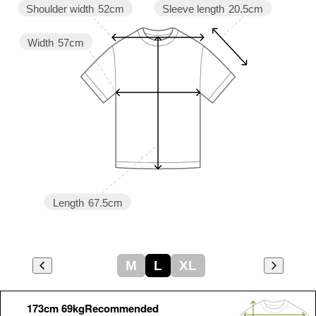
Sleeve length
20.5cm
Shoulder width
52cm
Width
57cm
Length
67.5cm
M
L
XL
173cm 69kgRecommended