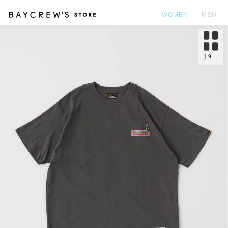
WOMEN
MEN
カ
1
9