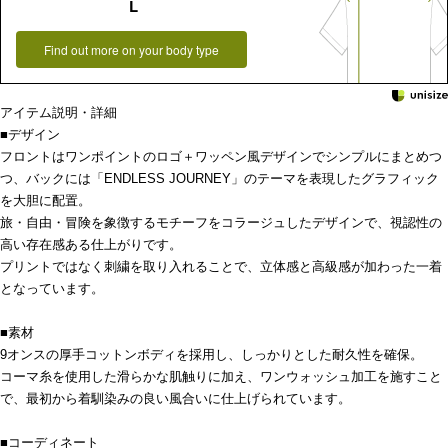
L
Find out more on your body type
アイテム説明・詳細
■デザイン
フロントはワンポイントのロゴ＋ワッペン風デザインでシンプルにまとめつ
つ、バックには「ENDLESS JOURNEY」のテーマを表現したグラフィック
を大胆に配置。
旅・自由・冒険を象徴するモチーフをコラージュしたデザインで、視認性の
高い存在感ある仕上がりです。
プリントではなく刺繍を取り入れることで、立体感と高級感が加わった一着
となっています。
■素材
9オンスの厚手コットンボディを採用し、しっかりとした耐久性を確保。
コーマ糸を使用した滑らかな肌触りに加え、ワンウォッシュ加工を施すこと
で、最初から着馴染みの良い風合いに仕上げられています。
■コーディネート