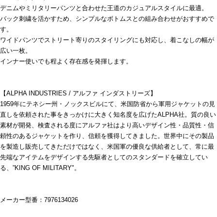
デニムやミリタリーパンツと合わせた王道のカジュアルスタイルに最適。
バック刺繍を活かすため、シンプルなボトムスとの組み合わせがおすすめで
す。
ワイドパンツでストリート寄りのスタイリングにも対応し、着こなしの幅が
広い一枚。
インナー使いでも程よく存在感を発揮します。
【ALPHA INDUSTRIES / アルファ インダストリーズ】
1959年にテネシー州・ノックスビルにて、米国防省から軍用ジャケットの見
直しを依頼された事をきっかけに大きく知名度を広げたALPHA社。質の良い
素材が開発、検査される度にアルファ社はより高いデザイン性・品質性・信
頼性のあるジャケットを作り、信頼を獲得してきました。世界中にその製品
を製造し販売してきただけではなく、米国軍の優良な供給者として、常に最
先端なアイテムをデザインする先駆者としてのスタンダードを確立してい
る、”KING OF MILITARY"。
メーカー型番：7976134026