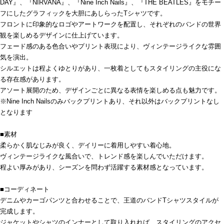
DAY』、『NIRVANA』、『Nine Inch Nails』、『THE BEATLES』をモチー
フにしたグラフィックを大胆にあしらったTシャツです。
フロントに印象的なロゴやアートワークを配置し、それぞれのバンドの世界
観を楽しめるデザインに仕上げています。
フェード感のある色合いやプリント表現により、ヴィンテージライクな雰囲
気を演出。
シルエットは程よくゆとりがあり、一枚着としてもスタイリングの主役にな
る存在感があります。
アソート展開のため、デザインごとに異なる表情を楽しめる点も魅力です。
※Nine Inch Nailsのみバックプリントあり、それ以外はバックプリントなし
となります
■素材
柔らかく肌なじみが良く、デイリーに着用しやすい着心地。
ヴィンテージライクな風合いで、トレンド感を楽しんでいただけます。
程よい厚みがあり、シーズンを問わず活躍する素材感となっています。
■コーディネート
デニムやカーゴパンツと合わせることで、王道のバンドTシャツスタイルが
完成します。
ジャケットやシャツのインナーとして取り入れれば、スタイリングのアクセ