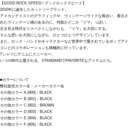
【GOOD ROCK SPEED / グッドロックスピード】
2010年に誕生したカットソーブランド。
アメカジテイストのグラフィックや、ヴィンテージライクな風合い、着古さ
れたヴィンテージ感があるのに、何故かどこか『イマ』っぽい。
古き良き時代をリスペクトしながらも、『イマ』を大切にする。
そんな思いを大切にしながら、ひとつひとつデザインしています。
また、ロック・バンドやキャラクターなど世界中で愛されているポップアイ
コンとのコラボレーションも積極的に行っています。
Tシャツにデニムにスニーカー。
いつの時代も愛される、STANDARDでFAVORITEなアイテムたち。
■カラーについて
弊社販売カラー名：メーカーカラー名
その他カラー A (900)：BLACK
その他カラー B (901)：BLACK
その他カラー C (902)：BROWN
その他カラー D (903)：BLACK
その他カラー E (904)：BLACK
その他カラー F (905)：BLACK