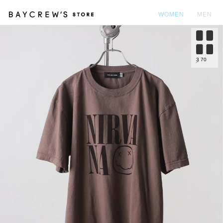
WOMEN
MEN
カ
3
70