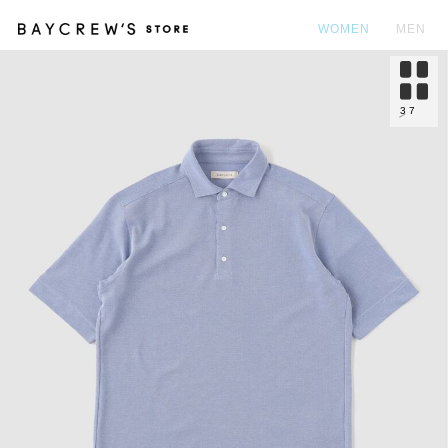
WOMEN
MEN
カ
3
7