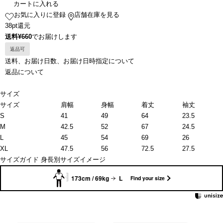
カートに入れる
お気に入りに登録
店舗在庫を見る
38pt還元
送料¥660
でお届けします
返品可
送料、お届け日数、お届け日時指定について
返品について
サイズ
サイズ
肩幅
身幅
着丈
袖丈
S
41
49
64
23.5
M
42.5
52
67
24.5
L
45
54
69
26
XL
47.5
56
72.5
27.5
サイズガイド
身長別サイズイメージ
173cm / 69kg
L
Find your size