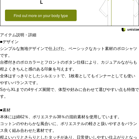
L
Find out more on your body type
アイテム説明・詳細
■デザイン
シンプルな無地デザインで仕上げた、ベーシックなカット素材のポロシャツ
です。
台襟付きのポロカラーとフロントのボタン仕様により、カジュアルながらも
程よくきちんと感のある印象を与えます。
全体はすっきりとしたシルエットで、1枚着としてもインナーとしても使い
やすいバランスです。
SからXLまでの4サイズ展開で、体型や好みに合わせて選びやすい点も特徴で
す。
■素材
本体には綿62％、ポリエステル38％の混紡素材を使用しています。
コットンのやわらかな風合いに、ポリエステルの軽さと扱いやすさをバラン
ス良く組み合わせた素材です。
程よいハリとさらりとしたタッチがあり、日常使いしやすい仕上がりとなっ