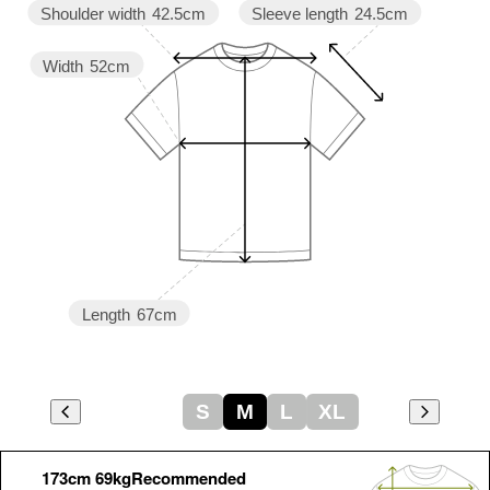
Sleeve length
24.5cm
Shoulder width
42.5cm
Width
52cm
Length
67cm
S
M
L
XL
173cm 69kgRecommended